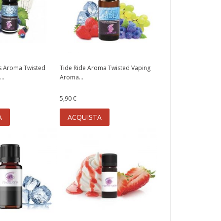
s Aroma Twisted
Tide Ride Aroma Twisted Vaping
..
Aroma...
5,90 €
A
ACQUISTA