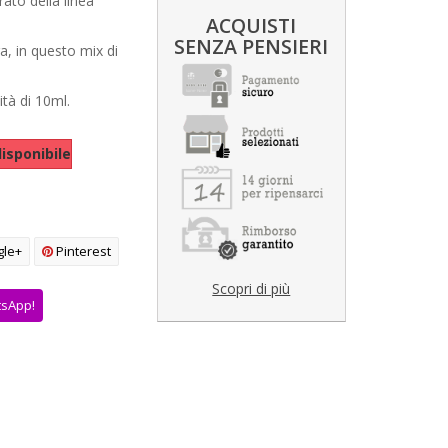
to della linea
ACQUISTI
SENZA PENSIERI
a, in questo mix di
ità di 10ml.
isponibile
le+
Pinterest
Scopri di più
tsApp!