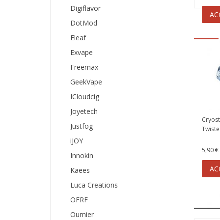
Digiflavor
AC
DotMod
Eleaf
Exvape
Freemax
GeekVape
ICloudcig
Joyetech
Cryos
Justfog
Twiste
iJOY
5,90 €
Innokin
AC
Kaees
Luca Creations
OFRF
Oumier