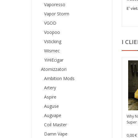
Vaporesso
E' vie
Vapor Storm
VGOD
Voopoo
I CL
Vsticking
Wismec
YiHiEcigar
Atomizzatori
Ambition Mods
Artery
Aspire
Auguse
Augvape
Why N
Super 
Coil Master
Damn Vape
0,00 €