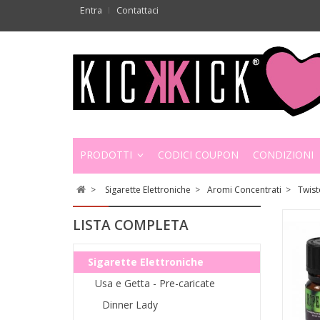
Entra
Contattaci
PRODOTTI
CODICI COUPON
CONDIZIONI
>
Sigarette Elettroniche
>
Aromi Concentrati
>
Twist
LISTA COMPLETA
Sigarette Elettroniche
Usa e Getta - Pre-caricate
Dinner Lady