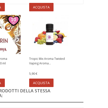
A
ACQUISTA
 Aroma
Tropic Mix Aroma Twisted
0 ml
Vaping Aroma...
5,90 €
A
ACQUISTA
PRODOTTI DELLA STESSA
: