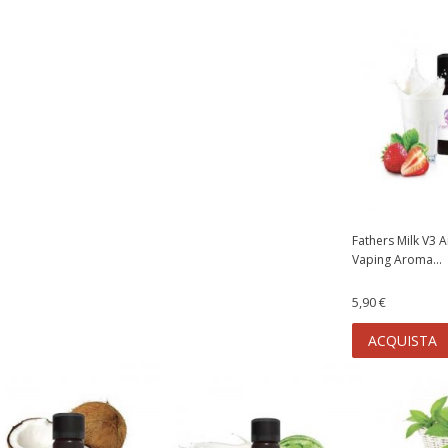
e Aroma Twisted Vaping
Fresh Bullet TNT Vape Aroma
Concentrato...
Concentrato da 10ml...
6,50 €
QUISTA
ACQUISTA
Fathers Milk V3 
Vaping Aroma...
5,90 €
ACQUISTA