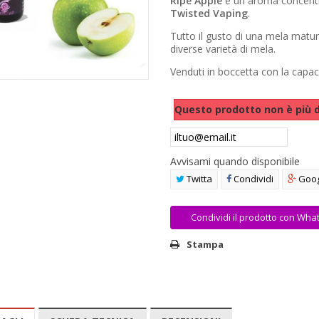
Ripe Apple
è un aroma concentra
Twisted Vaping
.
Tutto il gusto di una mela matur
diverse varietà di mela.
Venduti in boccetta con la capac
Questo prodotto non è più d
Avvisami quando disponibile
Twitta
Condividi
Goog
Condividi il prodotto con Wha
Stampa