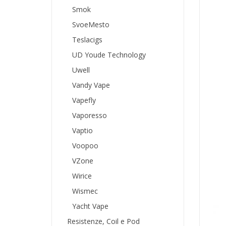
Smok
SvoeMesto
Teslacigs
UD Youde Technology
Kanze
Aroma 
Uwell
Vandy Vape
5,90 €
Vapefly
AC
Vaporesso
Vaptio
Voopoo
VZone
Wirice
Wismec
Yacht Vape
Resistenze, Coil e Pod