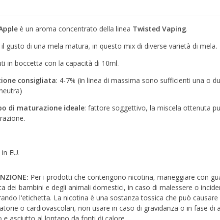
Apple
è un aroma concentrato della linea
Twisted Vaping
.
 il gusto di una mela matura, in questo mix di diverse varietà di mela.
ti in boccetta con la capacità di 10ml.
zione consigliata
: 4-7% (in linea di massima sono sufficienti una o d
neutra)
o di maturazione ideale
: fattore soggettivo, la miscela ottenuta p
razione.
in EU.
NZIONE:
Per i prodotti che contengono nicotina, maneggiare con guant
ta dei bambini e degli animali domestici, in caso di malessere o inci
ando l'etichetta. La nicotina è una sostanza tossica che può causare
ratorie o cardiovascolari, non usare in caso di gravidanza o in fase di
 e asciutto al lontano da fonti di calore.