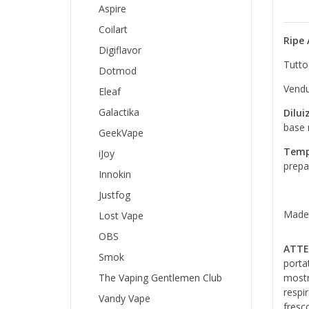
Aspire
Coilart
Ripe 
Digiflavor
Tutto
Dotmod
Vendu
Eleaf
Galactika
Dilui
base 
GeekVape
Temp
iJoy
prepa
Innokin
Justfog
Made 
Lost Vape
OBS
ATTE
Smok
porta
The Vaping Gentlemen Club
mostr
respi
Vandy Vape
fresco