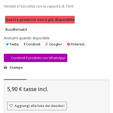
AREA RIVENDITORI
Venduti in boccetta con la capacità di 10ml.
DICONO DI NOI
Questo prodotto non è più disponibile
Avvisami quando disponibile
Twitta
Condividi
Google+
Pinterest
Condividi il prodotto con WhatsApp!
Stampa
5,90 €
tasse incl.
Aggiungi alla lista dei desideri