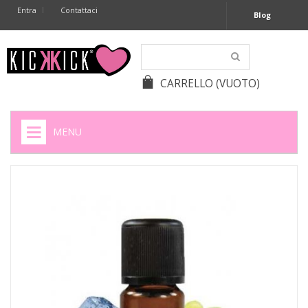
Entra
Contattaci
Blog
CARRELLO
(VUOTO)
MENU
HOME
+
SIGARETTE ELETTRONICHE
+
CAPSULE CAFFÈ
+
BATTERIE APPARECCHI ACUSTICI
+
BATTERIE