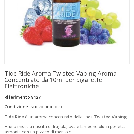
+
PRODOTTI MONOUSO E TNT
+
FORNITURE ESTETICA
+
SEXY SHOP
+
CASA E CUCINA
+
CURA DELLA PERSONA
+
ILLUMINAZIONE
Tide Ride Aroma Twisted Vaping Aroma
+
FAI DA TE
Concentrato da 10ml per Sigarette
Elettroniche
+
AUTO E MOTO
Riferimento
8127
NOVITÀ
Condizione:
Nuovo prodotto
PROMOZIONI E COUPON
Tide Ride
è un aroma concentrato della linea
Twisted Vaping
.
E' una miscela riuscita di fragola, uva e lampone blu in perfetta
ARTICOLI IN OFFERTA
armonia con un pizzico di mentolo.