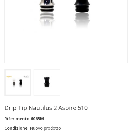
+
PRODOTTI MONOUSO E TNT
+
FORNITURE ESTETICA
+
SEXY SHOP
+
CASA E CUCINA
+
CURA DELLA PERSONA
+
ILLUMINAZIONE
+
FAI DA TE
+
AUTO E MOTO
NOVITÀ
Drip Tip Nautilus 2 Aspire 510
PROMOZIONI E COUPON
Riferimento
6065M
ARTICOLI IN OFFERTA
Condizione:
Nuovo prodotto