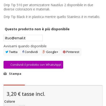
AREA RIVENDITORI
Drip Tip 510 per atomizzatore Nautilus 2 disponibile in due
diverse colorazioni e materiali.
DICONO DI NOI
Drip Tip Black è in plastica mentre quello Stainless è in metallo.
Questo prodotto non è più disponibile
Avvisami quando disponibile
Twitta
Condividi
Google+
Pinterest
Condividi il prodotto con WhatsApp!
Stampa
3,20 €
tasse incl.
Colore