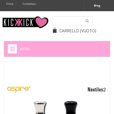
Entra
Contattaci
Blog
CARRELLO
(VUOTO)
MENU
HOME
+
SIGARETTE ELETTRONICHE
+
CAPSULE CAFFÈ
+
BATTERIE APPARECCHI ACUSTICI
+
BATTERIE