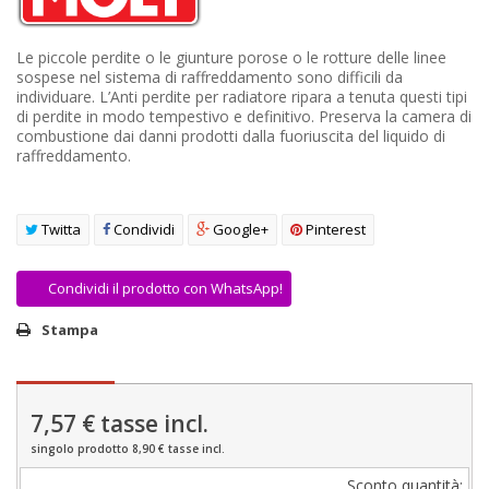
AREA RIVENDITORI
Le piccole perdite o le giunture porose o le rotture delle linee
DICONO DI NOI
sospese nel sistema di raffreddamento sono difficili da
individuare. L’Anti perdite per radiatore ripara a tenuta questi tipi
di perdite in modo tempestivo e definitivo. Preserva la camera di
combustione dai danni prodotti dalla fuoriuscita del liquido di
raffreddamento.
Twitta
Condividi
Google+
Pinterest
Condividi il prodotto con WhatsApp!
Stampa
7,57 €
tasse incl.
singolo prodotto 8,90 € tasse incl.
Sconto quantità: