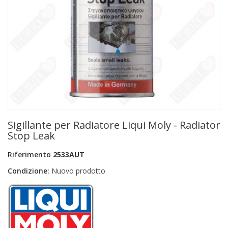
+
PRODOTTI MONOUSO E TNT
+
FORNITURE ESTETICA
+
SEXY SHOP
+
CASA E CUCINA
+
CURA DELLA PERSONA
+
ILLUMINAZIONE
Sigillante per Radiatore Liqui Moly - Radiator
+
FAI DA TE
Stop Leak
+
AUTO E MOTO
Riferimento
2533AUT
Condizione:
Nuovo prodotto
NOVITÀ
PROMOZIONI E COUPON
ARTICOLI IN OFFERTA