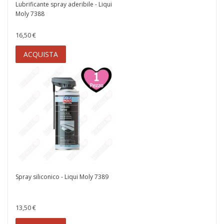
Lubrificante spray aderibile - Liqui
Moly 7388
16,50 €
ACQUISTA
Spray siliconico - Liqui Moly 7389
13,50 €