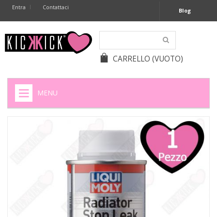
Entra
Contattaci
Blog
CARRELLO
(VUOTO)
MENU
HOME
+
SIGARETTE ELETTRONICHE
+
CAPSULE CAFFÈ
+
BATTERIE APPARECCHI ACUSTICI
+
BATTERIE