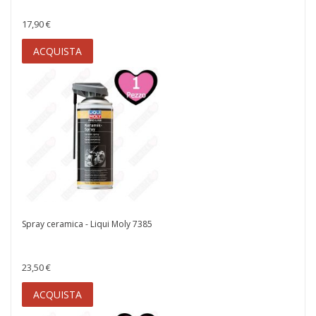
17,90 €
ACQUISTA
Spray ceramica - Liqui Moly 7385
23,50 €
ACQUISTA