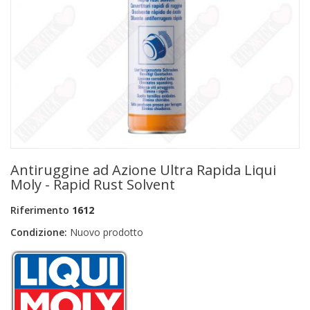
+
PRODOTTI MONOUSO E TNT
+
FORNITURE ESTETICA
+
SEXY SHOP
+
CASA E CUCINA
+
CURA DELLA PERSONA
+
ILLUMINAZIONE
Antiruggine ad Azione Ultra Rapida Liqui
+
FAI DA TE
Moly - Rapid Rust Solvent
+
AUTO E MOTO
Riferimento
1612
Condizione:
Nuovo prodotto
NOVITÀ
PROMOZIONI E COUPON
ARTICOLI IN OFFERTA