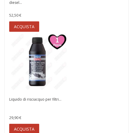
diesel...
52,50 €
ACQUISTA
Liquido di risciacquo per filtri...
29,90 €
ACQUISTA