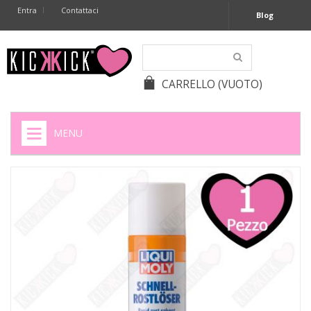
Entra
Contattaci
Blog
CARRELLO
(VUOTO)
MENU
HOME
+
SIGARETTE ELETTRONICHE
+
CAPSULE CAFFÈ
+
BATTERIE APPARECCHI ACUSTICI
+
BATTERIE