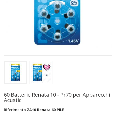
+
PRODOTTI MONOUSO E TNT
+
FORNITURE ESTETICA
+
SEXY SHOP
+
CASA E CUCINA
+
CURA DELLA PERSONA
+
ILLUMINAZIONE
+
FAI DA TE
+
AUTO E MOTO
NOVITÀ
60 Batterie Renata 10 - Pr70 per Apparecchi
Acustici
PROMOZIONI E COUPON
Riferimento
ZA10 Renata 60 PILE
ARTICOLI IN OFFERTA