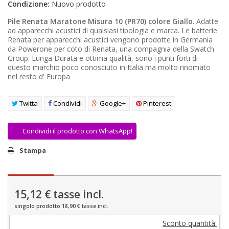
Condizione:
Nuovo prodotto
AREA RIVENDITORI
Pile Renata Maratone Misura 10 (PR70) colore Giallo
. Adatte
ad apparecchi acustici di qualsiasi tipologia e marca. Le batterie
DICONO DI NOI
Renata per apparecchi acustici vengono prodotte in Germania
da Powerone per coto di Renata, una compagnia della Swatch
Group. Lunga Durata e ottima qualità, sono i punti forti di
questo marchio poco conosciuto in Italia ma molto rinomato
nel resto d' Europa
Twitta
Condividi
Google+
Pinterest
Condividi il prodotto con WhatsApp!
Stampa
15,12 €
tasse incl.
singolo prodotto 18,90 € tasse incl.
Sconto quantità: