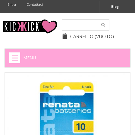
Entra
Contattaci
Blog
CARRELLO
(VUOTO)
MENU
HOME
+
SIGARETTE ELETTRONICHE
+
CAPSULE CAFFÈ
+
BATTERIE APPARECCHI ACUSTICI
+
BATTERIE