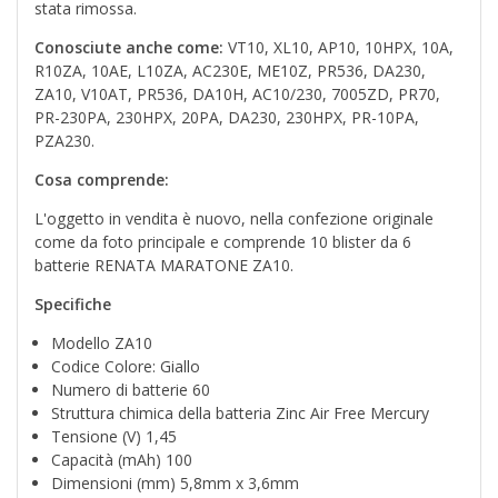
stata rimossa.
Conosciute anche come:
VT10, XL10, AP10, 10HPX, 10A,
R10ZA, 10AE, L10ZA, AC230E, ME10Z, PR536, DA230,
ZA10, V10AT, PR536, DA10H, AC10/230, 7005ZD, PR70,
PR-230PA, 230HPX, 20PA, DA230, 230HPX, PR-10PA,
PZA230.
Cosa comprende:
L'oggetto in vendita è nuovo, nella confezione originale
come da foto principale e comprende 10 blister da 6
batterie RENATA MARATONE ZA10.
Specifiche
Modello ZA10
Codice Colore: Giallo
Numero di batterie 60
Struttura chimica della batteria Zinc Air Free Mercury
Tensione (V) 1,45
Capacità (mAh) 100
Dimensioni (mm) 5,8mm x 3,6mm