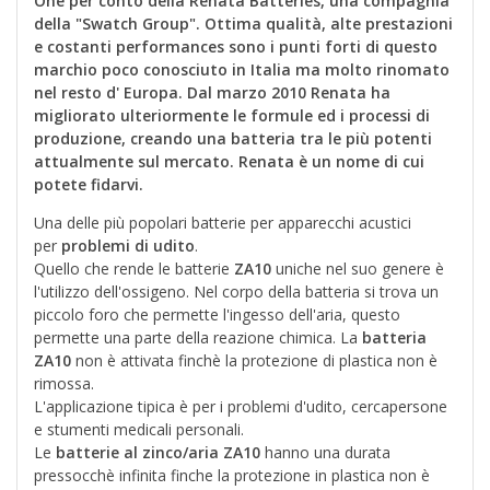
One per conto della Renata Batteries, una compagnia
della "Swatch Group". Ottima qualità, alte prestazioni
e costanti performances sono i punti forti di questo
marchio poco conosciuto in Italia ma molto rinomato
nel resto d' Europa. Dal marzo 2010 Renata ha
migliorato ulteriormente le formule ed i processi di
produzione, creando una batteria tra le più potenti
attualmente sul mercato. Renata è un nome di cui
potete fidarvi.
Una delle più popolari batterie per apparecchi acustici
per
problemi di udito
.
Quello che rende le batterie
ZA10
uniche nel suo genere è
l'utilizzo dell'ossigeno. Nel corpo della batteria si trova un
piccolo foro che permette l'ingesso dell'aria, questo
permette una parte della reazione chimica. La
batteria
ZA10
non è attivata finchè la protezione di plastica non è
rimossa.
L'applicazione tipica è per i problemi d'udito, cercapersone
e stumenti medicali personali.
Le
batterie al
zinco/aria
ZA10
hanno una durata
pressocchè infinita finche la protezione in plastica non è