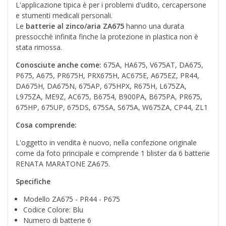
L'applicazione tipica è per i problemi d'udito, cercapersone
e stumenti medicali personali.
Le
batterie al
zinco/aria
ZA675
hanno una durata
pressocchè infinita finche la protezione in plastica non è
stata rimossa.
Conosciute anche come:
675A, HA675, V675AT, DA675,
P675, A675, PR675H, PRX675H, AC675E, A675EZ, PR44,
DA675H, DA675N, 675AP, 675HPX, R675H, L675ZA,
L975ZA, ME9Z, AC675, B6754, B900PA, B675PA, PR675,
675HP, 675UP, 675DS, 675SA, S675A, W675ZA, CP44, ZL1
Cosa comprende:
L'oggetto in vendita è nuovo, nella confezione originale
come da foto principale e comprende 1 blister da 6 batterie
RENATA MARATONE ZA675.
Specifiche
Modello ZA675 - PR44 - P675
Codice Colore: Blu
Numero di batterie 6