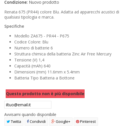
Condizione:
Nuovo prodotto
AREA RIVENDITORI
Renata 675 (PR44) colore Blu. Adatta ad apparecchi acustici di
qualsiasi tipologia e marca.
DICONO DI NOI
Specifiche
Modello ZA675 - PR44 - P675
Codice Colore: Blu
Numero di batterie 6
Struttura chimica della batteria Zinc Air Free Mercury
Tensione (V) 1,4
Capacità (mAh) 640
Dimensioni (mm) 11.6mm x 5.4mm
Batteria Tipo Batteria a Bottone
Questo prodotto non è più disponibile
Avvisami quando disponibile
Twitta
Condividi
Google+
Pinterest