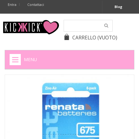
Entra
Contattaci
Blog
CARRELLO
(VUOTO)
MENU
HOME
+
SIGARETTE ELETTRONICHE
+
CAPSULE CAFFÈ
+
BATTERIE APPARECCHI ACUSTICI
+
BATTERIE