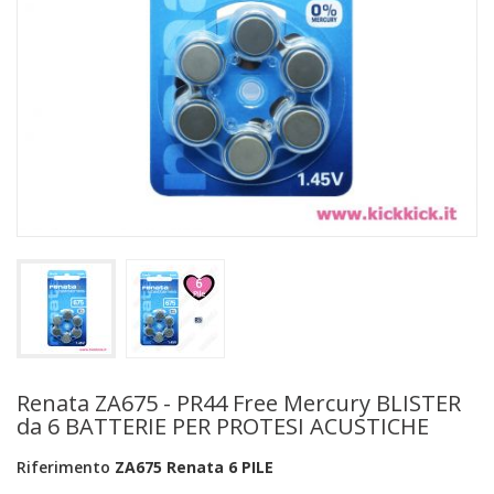
+
PRODOTTI MONOUSO E TNT
+
FORNITURE ESTETICA
+
SEXY SHOP
+
CASA E CUCINA
+
CURA DELLA PERSONA
+
ILLUMINAZIONE
+
FAI DA TE
+
AUTO E MOTO
NOVITÀ
Renata ZA675 - PR44 Free Mercury BLISTER
da 6 BATTERIE PER PROTESI ACUSTICHE
PROMOZIONI E COUPON
Riferimento
ZA675 Renata 6 PILE
ARTICOLI IN OFFERTA