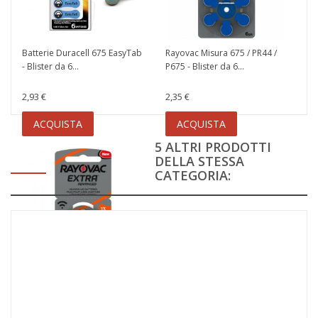
Batterie Duracell 675 EasyTab
Rayovac Misura 675 / PR44 /
- Blister da 6...
P675 - Blister da 6...
2,93 €
2,35 €
ACQUISTA
ACQUISTA
5 ALTRI PRODOTTI
DELLA STESSA
CATEGORIA:
Rayovac Misura 13 / PR48 /
P13 - Blister da 6...