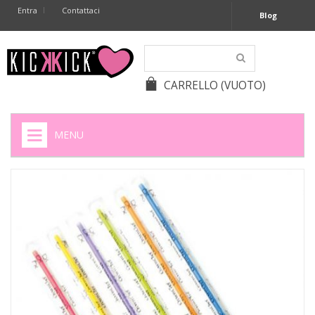
Entra
Contattaci
Blog
CARRELLO
(VUOTO)
MENU
HOME
+
SIGARETTE ELETTRONICHE
+
CAPSULE CAFFÈ
+
BATTERIE APPARECCHI ACUSTICI
+
BATTERIE