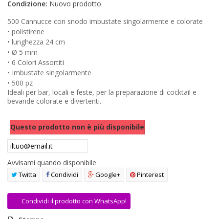
Condizione:
Nuovo prodotto
AREA RIVENDITORI
500 Cannucce con snodo imbustate singolarmente e colorate
DICONO DI NOI
• polistirene
• lunghezza 24 cm
• Ø 5 mm
• 6 Colori Assortiti
• Imbustate singolarmente
• 500 pz
Ideali per bar, locali e feste, per la preparazione di cocktail e
bevande colorate e divertenti.
Questo prodotto non è più disponibile
Avvisami quando disponibile
Twitta
Condividi
Google+
Pinterest
Condividi il prodotto con WhatsApp!