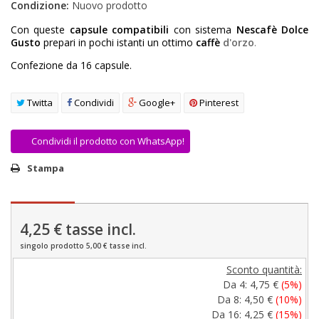
Condizione:
Nuovo prodotto
AREA RIVENDITORI
Con queste
capsule compatibili
con sistema
Nescafè Dolce
Gusto
prepari in pochi istanti un ottimo
caffè
d'orzo
.
DICONO DI NOI
Confezione da 16 capsule.
Twitta
Condividi
Google+
Pinterest
Condividi il prodotto con WhatsApp!
Stampa
4,25 €
tasse incl.
singolo prodotto 5,00 € tasse incl.
Sconto quantità:
Da 4:
4,75 €
(5%)
Da 8:
4,50 €
(10%)
Da 16:
4,25 €
(15%)