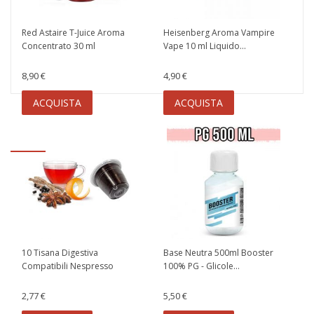
Red Astaire T-Juice Aroma
Heisenberg Aroma Vampire
Concentrato 30 ml
Vape 10 ml Liquido...
8,90 €
4,90 €
ACQUISTA
ACQUISTA
10 Tisana Digestiva
Base Neutra 500ml Booster
Compatibili Nespresso
100% PG - Glicole...
2,77 €
5,50 €