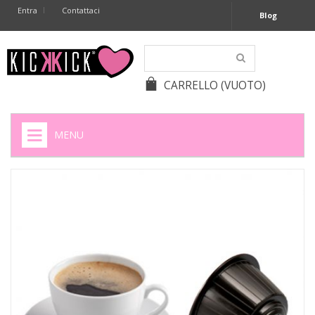
Entra
Contattaci
Blog
CARRELLO
(VUOTO)
MENU
HOME
+
SIGARETTE ELETTRONICHE
+
CAPSULE CAFFÈ
+
BATTERIE APPARECCHI ACUSTICI
+
BATTERIE