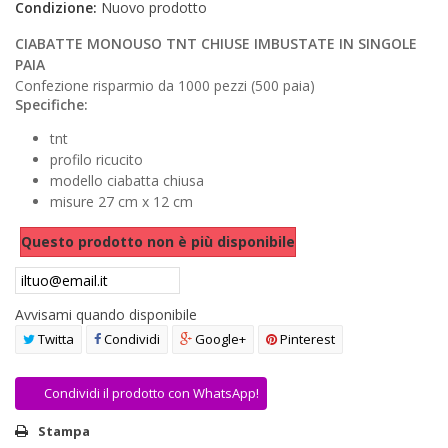
Condizione:
Nuovo prodotto
AREA RIVENDITORI
CIABATTE MONOUSO TNT CHIUSE IMBUSTATE IN SINGOLE
DICONO DI NOI
PAIA
Confezione risparmio da 1000 pezzi (500 paia)
Specifiche:
tnt
profilo ricucito
modello ciabatta chiusa
misure 27 cm x 12 cm
Questo prodotto non è più disponibile
Avvisami quando disponibile
Twitta
Condividi
Google+
Pinterest
Condividi il prodotto con WhatsApp!
Stampa