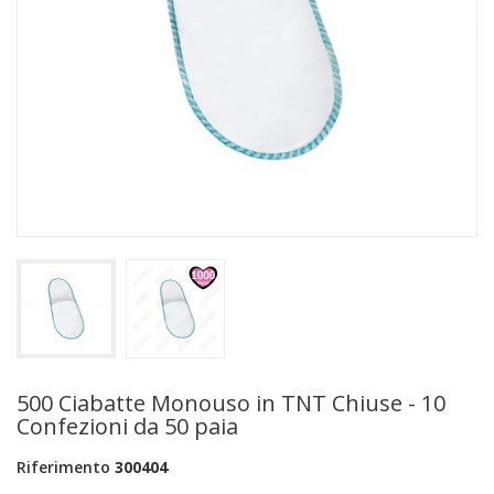
+
PRODOTTI MONOUSO E TNT
+
FORNITURE ESTETICA
+
SEXY SHOP
+
CASA E CUCINA
+
CURA DELLA PERSONA
+
ILLUMINAZIONE
+
FAI DA TE
+
AUTO E MOTO
NOVITÀ
500 Ciabatte Monouso in TNT Chiuse - 10
Confezioni da 50 paia
PROMOZIONI E COUPON
Riferimento
300404
ARTICOLI IN OFFERTA