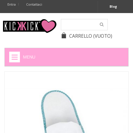
Entra
Contattaci
Blog
CARRELLO
(VUOTO)
MENU
HOME
+
SIGARETTE ELETTRONICHE
+
CAPSULE CAFFÈ
+
BATTERIE APPARECCHI ACUSTICI
+
BATTERIE