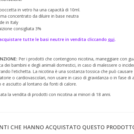
boccetta in vetro ha una capacità di 10ml.
ma concentrato da diluire in base neutra
e in Italy
uizione consigliata 3%
acquistare tutte le basi neutre in vendita cliccando
qui
.
NZIONE:
Per i prodotti che contengono nicotina, maneggiare con guant
ta dei bambini e degli animali domestici, in caso di malessere o inci
ando l'etichetta. La nicotina è una sostanza tossica che può causare
ratorie o cardiovascolari, non usare in caso di gravidanza o in fase di
 e asciutto al lontano da fonti di calore.
tata la vendita di prodotti con nicotina ai minori di 18 anni.
IENTI CHE HANNO ACQUISTATO QUESTO PRODOT