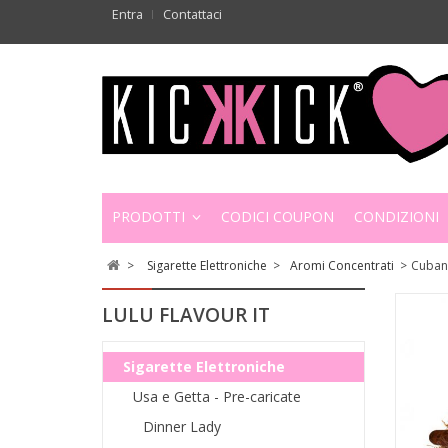
Entra
Contattaci
PRODOTTI
CODICI COUPON
CONDIZIONI
>
Sigarette Elettroniche
>
Aromi Concentrati
>
Cuban
LULU FLAVOUR IT
Sigarette Elettroniche
Usa e Getta - Pre-caricate
Dinner Lady