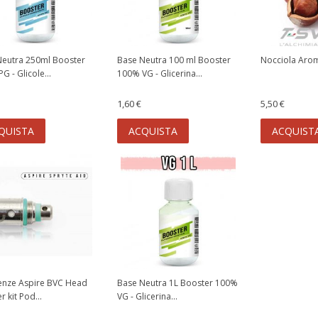
Neutra 250ml Booster
Base Neutra 100 ml Booster
Nocciola Aro
G - Glicole...
100% VG - Glicerina...
1,60 €
5,50 €
QUISTA
ACQUISTA
ACQUIST
enze Aspire BVC Head
Base Neutra 1L Booster 100%
r kit Pod...
VG - Glicerina...