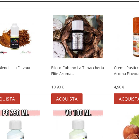
lend Lulu Flavour
Piloto Cubano La Tabaccheria
Crema Pastic
Elite Aroma...
Aroma FlavourA
10,90 €
4,90 €
QUISTA
ACQUISTA
ACQUIST