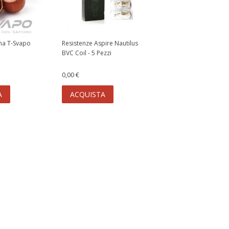
ma T-Svapo
Resistenze Aspire Nautilus
BVC Coil - 5 Pezzi
0,00 €
A
ACQUISTA