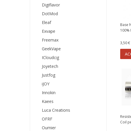
Digiflavor
DotMod
Eleaf
Base 
100% P
Exvape
Freemax
3,50 €
GeekVape
AC
ICloudcig
Joyetech
Justfog
iJOY
Innokin
Kaees
Luca Creations
Resist
OFRF
Coil pe
Oumier