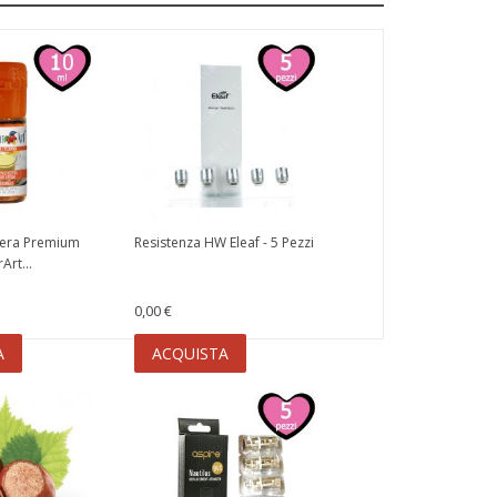
cera Premium
Resistenza HW Eleaf - 5 Pezzi
rt...
0,00 €
A
ACQUISTA