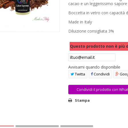
cacao e un leggerissimo sapore di
Boccetta in vetro con capacità d
Made in Italy
Diluizione consigliata 3%
Questo prodotto non è più d
Avvisami quando disponibile
Twitta
Condividi
Goog
Condividi il prodotto con Wha
Stampa