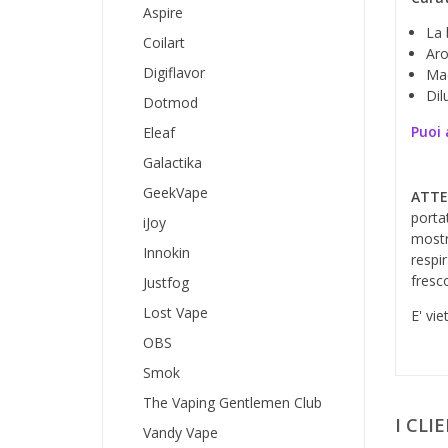
Aspire
La 
Coilart
Aro
Digiflavor
Mad
Dil
Dotmod
Puoi 
Eleaf
Galactika
GeekVape
ATTE
porta
iJoy
mostr
Innokin
respi
fresco
Justfog
Lost Vape
E' vie
OBS
Smok
The Vaping Gentlemen Club
I CL
Vandy Vape