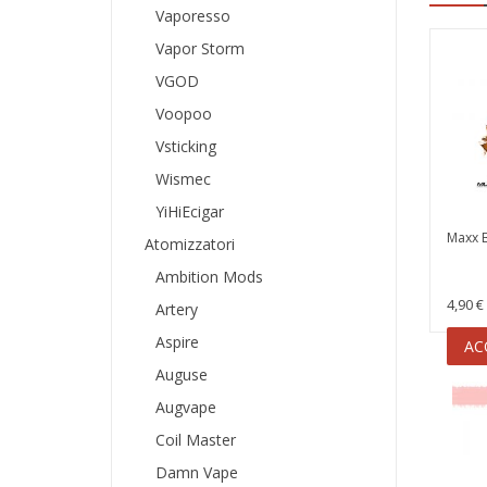
Vaporesso
Vapor Storm
VGOD
Voopoo
Vsticking
Wismec
YiHiEcigar
Maxx B
Atomizzatori
Ambition Mods
4,90 €
Artery
Aspire
AC
Auguse
Augvape
Coil Master
Damn Vape