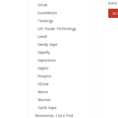
8,90 €
Smok
SvoeMesto
AC
Teslacigs
UD Youde Technology
Uwell
Vandy Vape
Vapefly
Vaporesso
Vaptio
Voopoo
VZone
Wirice
Wismec
Yacht Vape
Resistenze, Coil e Pod