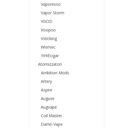
Vaporesso
Vapor Storm
VGOD
Voopoo
Vsticking
Wismec
YiHiEcigar
Atomizzatori
Ambition Mods
Artery
Aspire
Auguse
Augvape
Coil Master
Damn Vape