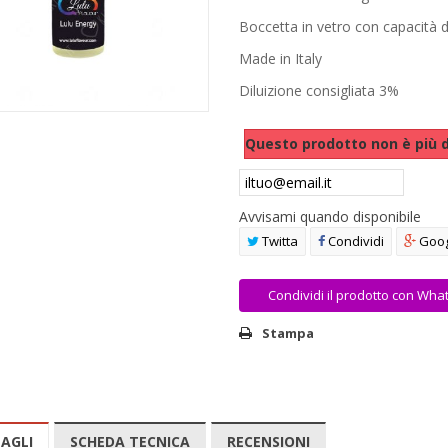
Boccetta in vetro con capacità d
Made in Italy
Diluizione consigliata 3%
Questo prodotto non è più d
Avvisami quando disponibile
Twitta
Condividi
Goog
Condividi il prodotto con Wha
Stampa
AGLI
SCHEDA TECNICA
RECENSIONI