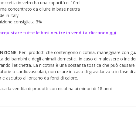
boccetta in vetro ha una capacità di 10ml.
ma concentrato da diluire in base neutra
e in Italy
uizione consigliata 3%
acquistare tutte le basi neutre in vendita cliccando
qui
.
NZIONE:
Per i prodotti che contengono nicotina, maneggiare con guant
ta dei bambini e degli animali domestici, in caso di malessere o inci
ando l'etichetta. La nicotina è una sostanza tossica che può causare
ratorie o cardiovascolari, non usare in caso di gravidanza o in fase di
 e asciutto al lontano da fonti di calore.
tata la vendita di prodotti con nicotina ai minori di 18 anni.