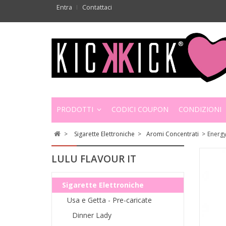
Entra
Contattaci
PRODOTTI
CODICI COUPON
CONDIZIONI
>
Sigarette Elettroniche
>
Aromi Concentrati
>
Energy
LULU FLAVOUR IT
Sigarette Elettroniche
Usa e Getta - Pre-caricate
Dinner Lady