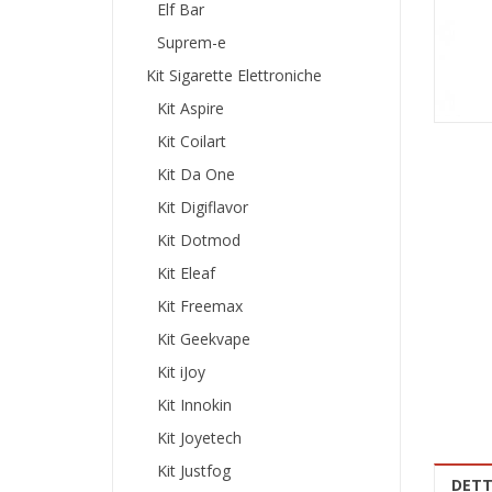
Elf Bar
Suprem-e
Kit Sigarette Elettroniche
Kit Aspire
Kit Coilart
Kit Da One
Kit Digiflavor
Kit Dotmod
Kit Eleaf
Kit Freemax
Kit Geekvape
Kit iJoy
Kit Innokin
Kit Joyetech
Kit Justfog
DETT