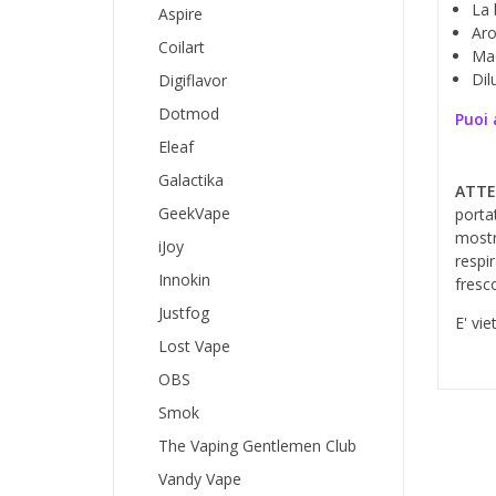
La 
Aspire
Aro
Coilart
Mad
Dil
Digiflavor
Dotmod
Puoi 
Eleaf
Galactika
ATTE
GeekVape
porta
mostr
iJoy
respi
Innokin
fresco
Justfog
E' vie
Lost Vape
OBS
Smok
The Vaping Gentlemen Club
Vandy Vape