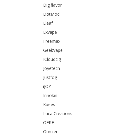
Digiflavor
DotMod
Eleaf
Exvape
Freemax
GeekVape
ICloudcig
Joyetech
Justfog
iJOY
Innokin
Kaees
Luca Creations
OFRF
Oumier