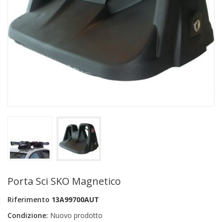
+
PRODOTTI MONOUSO E TNT
+
FORNITURE ESTETICA
+
SEXY SHOP
+
CASA E CUCINA
+
CURA DELLA PERSONA
+
ILLUMINAZIONE
+
FAI DA TE
+
AUTO E MOTO
NOVITÀ
Porta Sci SKO Magnetico
PROMOZIONI E COUPON
Riferimento
13A99700AUT
ARTICOLI IN OFFERTA
Condizione:
Nuovo prodotto