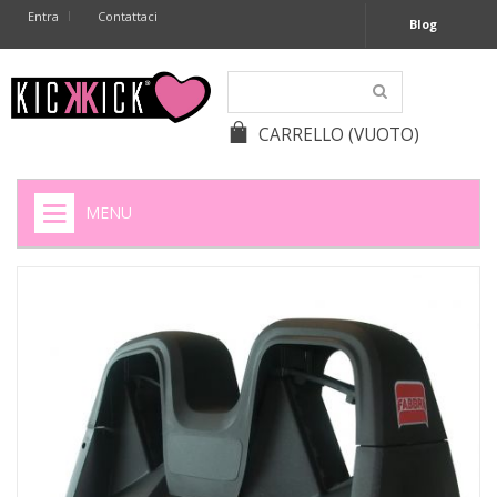
Entra
Contattaci
Blog
CARRELLO
(VUOTO)
MENU
HOME
+
SIGARETTE ELETTRONICHE
+
CAPSULE CAFFÈ
+
BATTERIE APPARECCHI ACUSTICI
+
BATTERIE