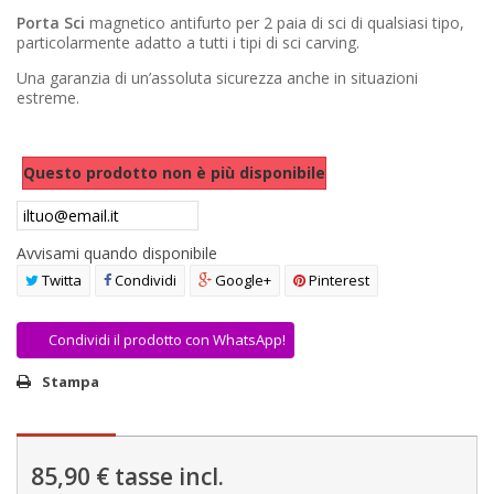
AREA RIVENDITORI
Porta Sci
magnetico antifurto per 2 paia di sci di qualsiasi tipo,
particolarmente adatto a tutti i tipi di sci carving.
DICONO DI NOI
Una garanzia di un’assoluta sicurezza anche in situazioni
estreme.
Questo prodotto non è più disponibile
Avvisami quando disponibile
Twitta
Condividi
Google+
Pinterest
Condividi il prodotto con WhatsApp!
Stampa
85,90 €
tasse incl.