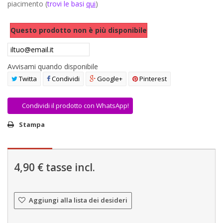
piacimento (
trovi le basi
qui
)
AREA RIVENDITORI
Questo prodotto non è più disponibile
DICONO DI NOI
Avvisami quando disponibile
Twitta
Condividi
Google+
Pinterest
Condividi il prodotto con WhatsApp!
Stampa
4,90 €
tasse incl.
Aggiungi alla lista dei desideri