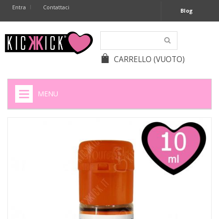
Entra
Contattaci
Blog
CARRELLO
(VUOTO)
MENU
HOME
+
SIGARETTE ELETTRONICHE
+
CAPSULE CAFFÈ
+
BATTERIE APPARECCHI ACUSTICI
+
BATTERIE