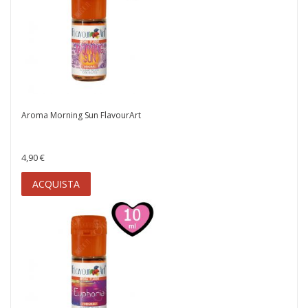
Aroma Morning Sun FlavourArt
4,90 €
ACQUISTA