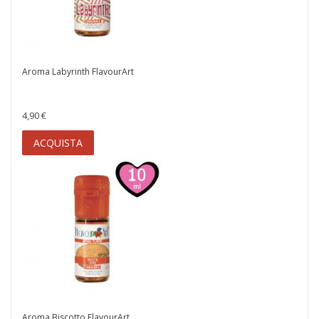
Aroma Labyrinth FlavourArt
4,90 €
ACQUISTA
Aroma Biscotto FlavourArt