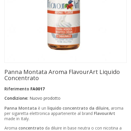
+
PRODOTTI MONOUSO E TNT
+
FORNITURE ESTETICA
+
SEXY SHOP
+
CASA E CUCINA
+
CURA DELLA PERSONA
+
ILLUMINAZIONE
Panna Montata Aroma FlavourArt Liquido
+
FAI DA TE
Concentrato
+
AUTO E MOTO
Riferimento
FA0017
Condizione:
Nuovo prodotto
NOVITÀ
Panna Montata
è un
liquido concentrato da diluire,
aroma
PROMOZIONI E COUPON
per sigaretta elettronica appartenente al brand
FlavourArt
made in Italy.
ARTICOLI IN OFFERTA
Aroma
concentrato
da diluire in base neutra o con nicotina a