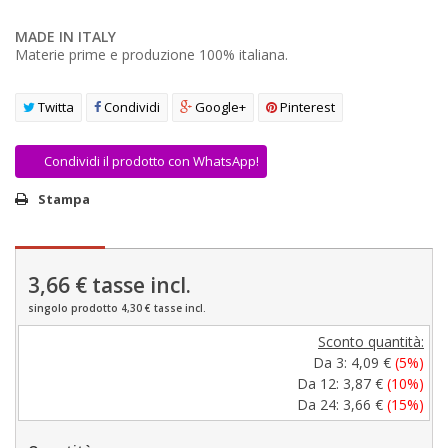
AREA RIVENDITORI
MADE IN ITALY
Materie prime e produzione 100% italiana.
DICONO DI NOI
Twitta
Condividi
Google+
Pinterest
Condividi il prodotto con WhatsApp!
Stampa
3,66 €
tasse incl.
singolo prodotto 4,30 € tasse incl.
Sconto quantità:
Da 3:
4,09 €
(5%)
Da 12:
3,87 €
(10%)
Da 24:
3,66 €
(15%)