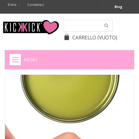
Entra
Contattaci
Blog
CARRELLO
(VUOTO)
MENU
HOME
+
SIGARETTE ELETTRONICHE
+
CAPSULE CAFFÈ
+
BATTERIE APPARECCHI ACUSTICI
+
BATTERIE