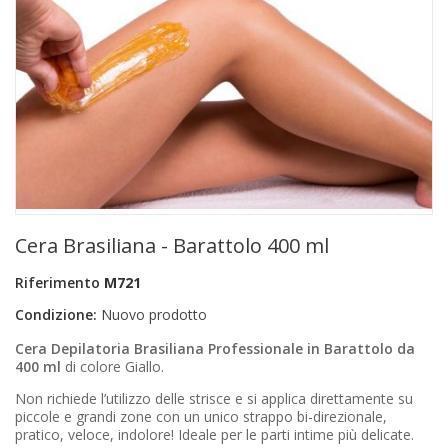
+
PRODOTTI MONOUSO E TNT
+
FORNITURE ESTETICA
+
SEXY SHOP
+
CASA E CUCINA
+
CURA DELLA PERSONA
+
ILLUMINAZIONE
Cera Brasiliana - Barattolo 400 ml
+
FAI DA TE
Riferimento
M721
+
AUTO E MOTO
Condizione:
Nuovo prodotto
NOVITÀ
Cera Depilatoria Brasiliana Professionale in Barattolo da
400 ml
di colore Giallo.
PROMOZIONI E COUPON
Non richiede l’utilizzo delle strisce e si applica direttamente su
piccole e grandi zone con un unico strappo bi-direzionale,
ARTICOLI IN OFFERTA
pratico, veloce, indolore! Ideale per le parti intime più delicate.