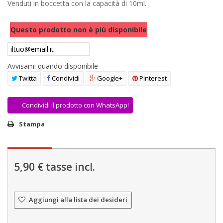
Venduti in boccetta con la capacità di 10ml.
AREA RIVENDITORI
Questo prodotto non è più disponibile
DICONO DI NOI
Avvisami quando disponibile
Twitta
Condividi
Google+
Pinterest
Condividi il prodotto con WhatsApp!
Stampa
5,90 €
tasse incl.
Aggiungi alla lista dei desideri