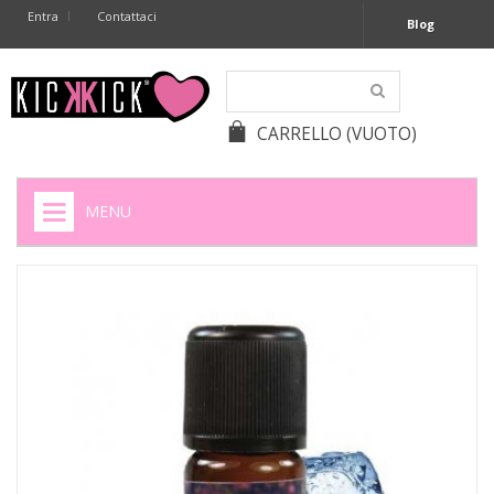
Entra
Contattaci
Blog
CARRELLO
(VUOTO)
MENU
HOME
+
SIGARETTE ELETTRONICHE
+
CAPSULE CAFFÈ
+
BATTERIE APPARECCHI ACUSTICI
+
BATTERIE