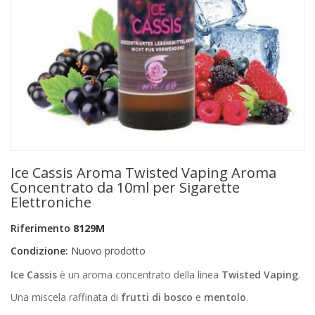
+
PRODOTTI MONOUSO E TNT
+
FORNITURE ESTETICA
+
SEXY SHOP
+
CASA E CUCINA
+
CURA DELLA PERSONA
+
ILLUMINAZIONE
Ice Cassis Aroma Twisted Vaping Aroma
+
FAI DA TE
Concentrato da 10ml per Sigarette
Elettroniche
+
AUTO E MOTO
Riferimento
8129M
NOVITÀ
Condizione:
Nuovo prodotto
PROMOZIONI E COUPON
Ice Cassis
è un aroma concentrato della linea
Twisted Vaping
.
Una miscela raffinata di
frutti di bosco
e
mentolo
.
ARTICOLI IN OFFERTA