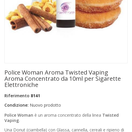
+
PRODOTTI MONOUSO E TNT
+
FORNITURE ESTETICA
+
SEXY SHOP
+
CASA E CUCINA
+
CURA DELLA PERSONA
+
ILLUMINAZIONE
Police Woman Aroma Twisted Vaping
+
FAI DA TE
Aroma Concentrato da 10ml per Sigarette
Elettroniche
+
AUTO E MOTO
Riferimento
8141
NOVITÀ
Condizione:
Nuovo prodotto
PROMOZIONI E COUPON
Police Woman
è un aroma concentrato della linea
Twisted
Vaping
.
ARTICOLI IN OFFERTA
Una Donut (ciambella) con Glassa, cannella, cereali e ripieno di