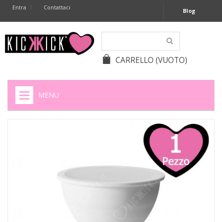
Entra
Contattaci
Blog
CARRELLO
(VUOTO)
MENU
HOME
+
SIGARETTE ELETTRONICHE
+
CAPSULE CAFFÈ
+
BATTERIE APPARECCHI ACUSTICI
+
BATTERIE