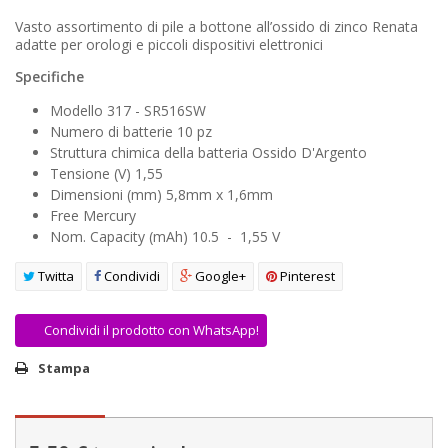
AREA RIVENDITORI
Vasto assortimento di pile a bottone all’ossido di zinco Renata
adatte per orologi e piccoli dispositivi elettronici
DICONO DI NOI
Specifiche
Modello 317 - SR516SW
Numero di batterie 10 pz
Struttura chimica della batteria Ossido D'Argento
Tensione (V) 1,55
Dimensioni (mm) 5,8mm x 1,6mm
Free Mercury
Nom. Capacity (mAh) 10.5 - 1,55 V
Twitta
Condividi
Google+
Pinterest
Condividi il prodotto con WhatsApp!
Stampa