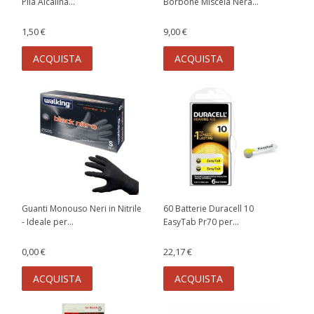
Pila Alcalina...
Borbone Miscela Nera...
1,50 €
9,00 €
ACQUISTA
ACQUISTA
Guanti Monouso Neri in Nitrile
60 Batterie Duracell 10
- Ideale per...
EasyTab Pr70 per...
0,00 €
22,17 €
ACQUISTA
ACQUISTA