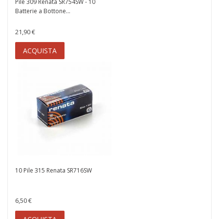
Pile 309 Renata SR754SW - 10
Batterie a Bottone...
21,90 €
ACQUISTA
10 Pile 315 Renata SR716SW
6,50 €