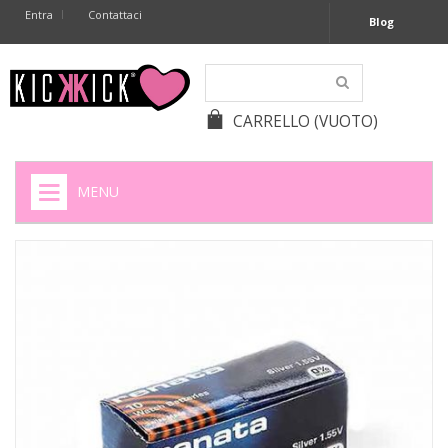
Entra
Contattaci
Blog
CARRELLO
(VUOTO)
MENU
HOME
+
SIGARETTE ELETTRONICHE
+
CAPSULE CAFFÈ
+
BATTERIE APPARECCHI ACUSTICI
+
BATTERIE