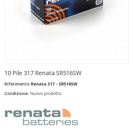
+
PRODOTTI MONOUSO E TNT
+
FORNITURE ESTETICA
+
SEXY SHOP
+
CASA E CUCINA
+
CURA DELLA PERSONA
+
ILLUMINAZIONE
10 Pile 317 Renata SR516SW
+
FAI DA TE
Riferimento
Renata 317 - SR516SW
+
AUTO E MOTO
Condizione:
Nuovo prodotto
NOVITÀ
PROMOZIONI E COUPON
ARTICOLI IN OFFERTA