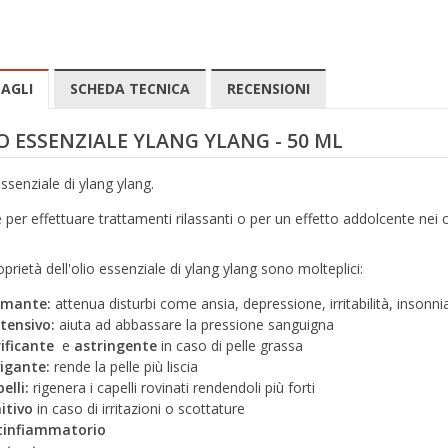
AGLI
SCHEDA TECNICA
RECENSIONI
O ESSENZIALE YLANG YLANG - 50 ML
ssenziale di ylang ylang.
 per effettuare trattamenti rilassanti o per un effetto addolcente nei c
prietà dell'olio essenziale di ylang ylang sono molteplici:
lmante:
attenua disturbi come ansia, depressione, irritabilità, insonn
tensivo:
aiuta ad abbassare la pressione sanguigna
ificante
e
astringente
in caso di pelle grassa
vigante:
rende la pelle più liscia
elli:
rigenera i capelli rovinati rendendoli più forti
itivo
in caso di irritazioni o scottature
tinfiammatorio