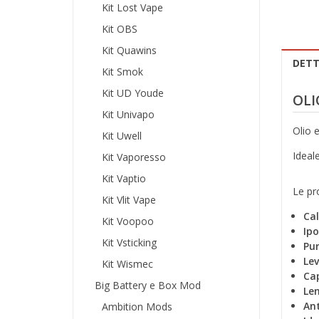
Kit Lost Vape
Kit OBS
Kit Quawins
DETT
Kit Smok
Kit UD Youde
OLI
Kit Univapo
Olio e
Kit Uwell
Ideale
Kit Vaporesso
Kit Vaptio
Le pro
Kit Vlit Vape
Ca
Kit Voopoo
Ipo
Kit Vsticking
Pur
Le
Kit Wismec
Cap
Big Battery e Box Mod
Len
An
Ambition Mods