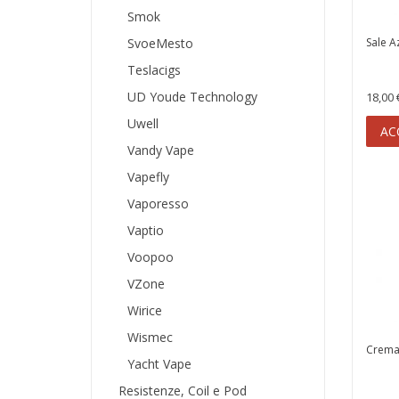
Smok
SvoeMesto
Sale A
Teslacigs
UD Youde Technology
18,00 
Uwell
AC
Vandy Vape
Vapefly
Vaporesso
Vaptio
Voopoo
VZone
Wirice
Wismec
Crema 
Yacht Vape
Resistenze, Coil e Pod