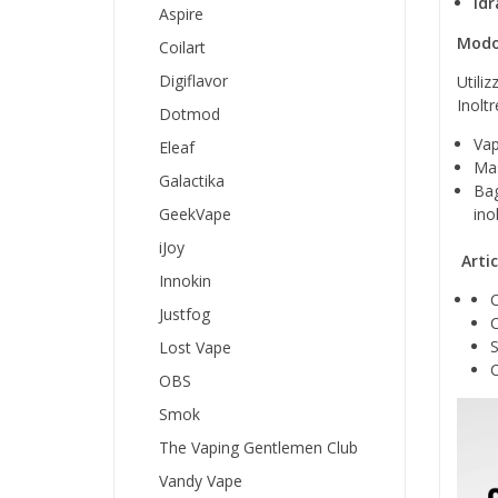
Id
Aspire
Modo
Coilart
Digiflavor
Utili
Inoltr
Dotmod
Vap
Eleaf
Mas
Galactika
Bag
GeekVape
ino
iJoy
Artic
Innokin
C
Justfog
C
Lost Vape
C
OBS
Smok
The Vaping Gentlemen Club
Vandy Vape