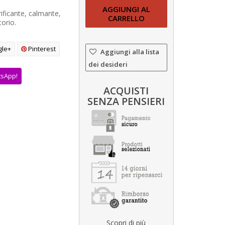
AGGIUNGI AL
rificante, calmante,
CARRELLO
torio.
le+
Pinterest
Aggiungi alla lista
dei desideri
tsApp!
ACQUISTI
SENZA PENSIERI
Scopri di più