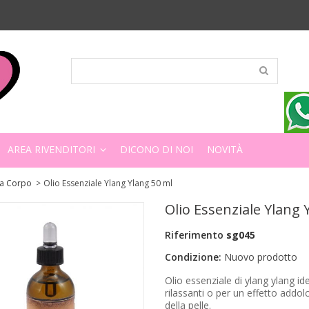
AREA RIVENDITORI
DICONO DI NOI
NOVITÀ
ea Corpo
>
Olio Essenziale Ylang Ylang 50 ml
Olio Essenziale Ylang 
Riferimento
sg045
Condizione:
Nuovo prodotto
Olio essenziale di ylang ylang id
rilassanti o per un effetto addol
della pelle.