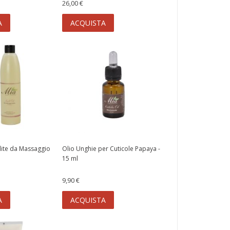
26,00 €
A
ACQUISTA
ulite da Massaggio
Olio Unghie per Cuticole Papaya -
15 ml
9,90 €
A
ACQUISTA