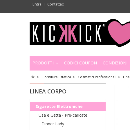
Entra
Contattaci
PRODOTTI
CODICI COUPON
CONDIZIONI
>
Forniture Estetica
>
Cosmetici Professionali
>
Lin
LINEA CORPO
Sigarette Elettroniche
Usa e Getta - Pre-caricate
Dinner Lady