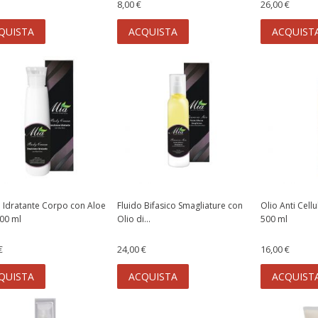
8,00 €
26,00 €
QUISTA
ACQUISTA
ACQUIST
Idratante Corpo con Aloe
Fluido Bifasico Smagliature con
Olio Anti Cell
00 ml
Olio di...
500 ml
€
24,00 €
16,00 €
QUISTA
ACQUISTA
ACQUIST