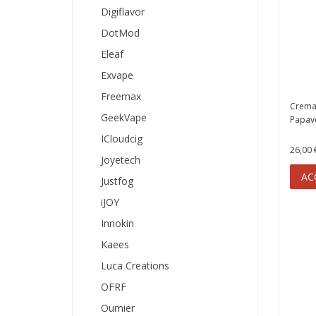
Digiflavor
DotMod
Eleaf
Exvape
Freemax
Crema 
GeekVape
Papav
ICloudcig
26,00 
Joyetech
AC
Justfog
iJOY
Innokin
Kaees
Luca Creations
OFRF
Oumier