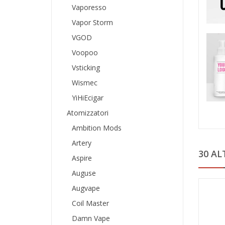
Vaporesso
Vapor Storm
VGOD
Voopoo
Vsticking
Wismec
YiHiEcigar
Atomizzatori
Ambition Mods
Artery
30 AL
Aspire
Auguse
Augvape
Coil Master
Damn Vape