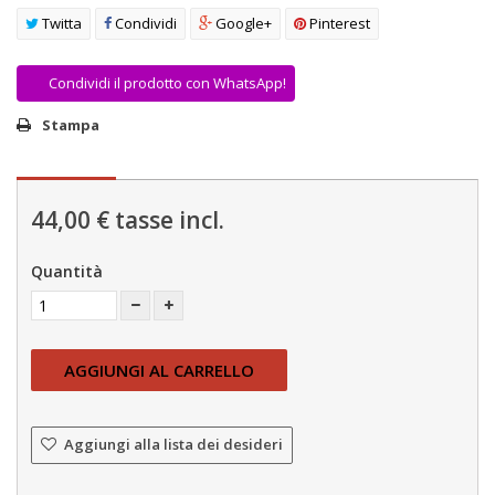
AREA RIVENDITORI
Twitta
Condividi
Google+
Pinterest
DICONO DI NOI
Condividi il prodotto con WhatsApp!
Stampa
44,00 €
tasse incl.
Quantità
AGGIUNGI AL CARRELLO
Aggiungi alla lista dei desideri