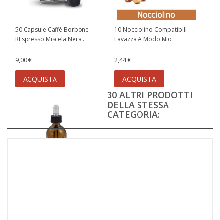
50 Capsule Caffè Borbone
10 Nocciolino Compatibili
REspresso Miscela Nera...
Lavazza A Modo Mio
9,00 €
2,44 €
ACQUISTA
ACQUISTA
30 ALTRI PRODOTTI
DELLA STESSA
CATEGORIA:
Olio Essenziale al Limone 50
ml
44,00 €