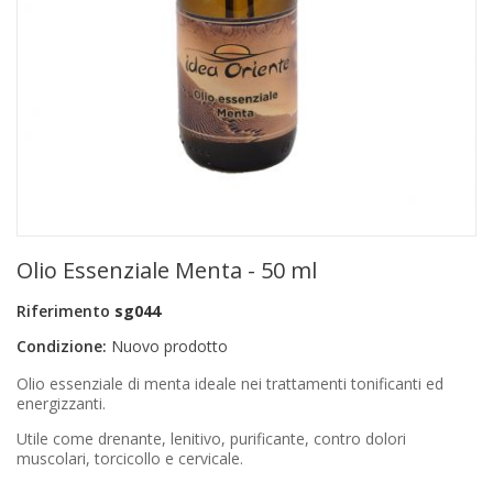
+
PRODOTTI MONOUSO E TNT
+
FORNITURE ESTETICA
+
SEXY SHOP
+
CASA E CUCINA
+
CURA DELLA PERSONA
+
ILLUMINAZIONE
Olio Essenziale Menta - 50 ml
+
FAI DA TE
Riferimento
sg044
+
AUTO E MOTO
Condizione:
Nuovo prodotto
NOVITÀ
Olio essenziale di menta ideale nei trattamenti tonificanti ed
energizzanti.
PROMOZIONI E COUPON
Utile come drenante, lenitivo, purificante, contro dolori
muscolari, torcicollo e cervicale.
ARTICOLI IN OFFERTA