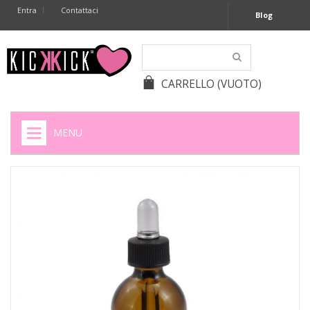
Entra
Contattaci
Blog
CARRELLO
(VUOTO)
MENU
HOME
+
SIGARETTE ELETTRONICHE
+
CAPSULE CAFFÈ
+
BATTERIE APPARECCHI ACUSTICI
+
BATTERIE