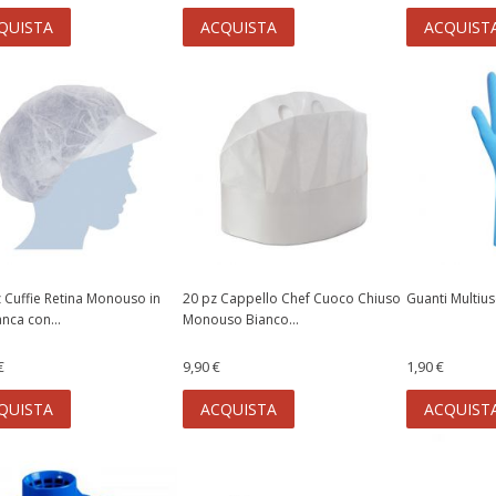
QUISTA
ACQUISTA
ACQUIST
 Cuffie Retina Monouso in
20 pz Cappello Chef Cuoco Chiuso
Guanti Multiuso 
anca con...
Monouso Bianco...
€
9,90 €
1,90 €
QUISTA
ACQUISTA
ACQUIST