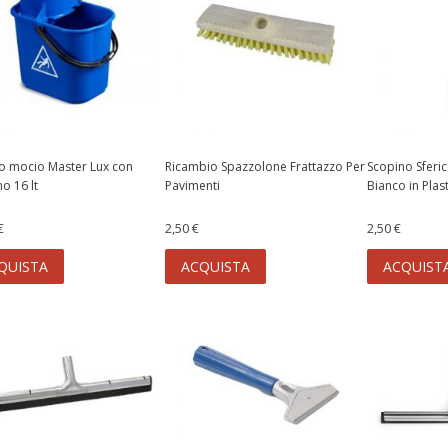
o mocio Master Lux con
Ricambio Spazzolone Frattazzo Per
Scopino Sferi
no 16 lt
Pavimenti
Bianco in Plas
€
2,50 €
2,50 €
QUISTA
ACQUISTA
ACQUIST