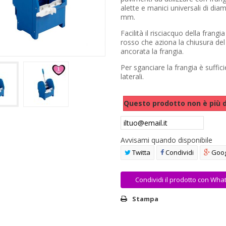
alette e manici universali di diam
mm.
Facilità il risciacquo della frangi
rosso che aziona la chiusura de
ancorata la frangia.
Per sganciare la frangia è suffici
laterali.
Questo prodotto non è più d
Avvisami quando disponibile
Twitta
Condividi
Goog
Condividi il prodotto con Wha
Stampa