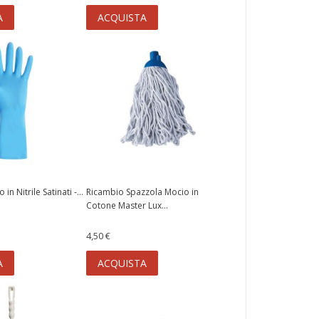
A
ACQUISTA
in Nitrile Satinati -...
Ricambio Spazzola Mocio in
Cotone Master Lux...
4,50 €
A
ACQUISTA