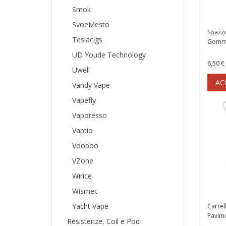
Smok
SvoeMesto
Spazzo
Teslacigs
Gomma
UD Youde Technology
6,50 €
Uwell
AC
Vandy Vape
Vapefly
Vaporesso
Vaptio
Voopoo
VZone
Wirice
Wismec
Yacht Vape
Carrel
Pavime
Resistenze, Coil e Pod