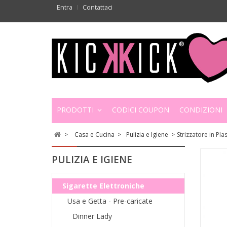
Entra
Contattaci
PRODOTTI
CODICI COUPON
CONDIZIONI
>
Casa e Cucina
>
Pulizia e Igiene
>
Strizzatore in Pl
PULIZIA E IGIENE
Sigarette Elettroniche
Usa e Getta - Pre-caricate
Dinner Lady