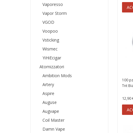
Vaporesso
AC
Vapor Storm
VGOD
Voopoo
Vsticking
Wismec
YiHiEcigar
Atomizzatori
Ambition Mods
100 pz
Artery
Tnt Bi
Aspire
12,90 
Auguse
AC
Augvape
Coil Master
Damn Vape