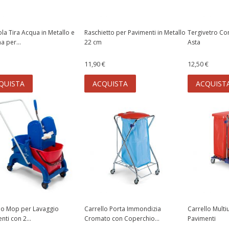
la Tira Acqua in Metallo e
Raschietto per Pavimenti in Metallo
Tergivetro Co
 per...
22 cm
Asta
11,90 €
12,50 €
QUISTA
ACQUISTA
ACQUIST
lo Mop per Lavaggio
Carrello Porta Immondizia
Carrello Multi
nti con 2...
Cromato con Coperchio...
Pavimenti