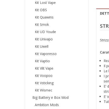
Kit Lost Vape
Kit OBS
DETT
Kit Quawins
Kit Smok
STR
Kit UD Youde
Kit Univapo
Strizz
Kit Uwell
Carat
Kit Vaporesso
Rea
Kit Vaptio
Il 
Kit Vlit Vape
Le 
Kit Voopoo
I p
sen
Kit Vsticking
E' 
Kit Wismec
str
E' 
Big Battery e Box Mod
Tut
Ambition Mods