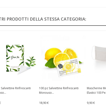
TRI PRODOTTI DELLA STESSA CATEGORIA:
 Salviettine Rinfrescanti
100 pz Salviettine Rinfrescanti
Mascherine Mo
so...
Monouso...
Elastici 100 Pe
€
18,90 €
9,90 €