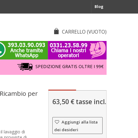
Blog
CARRELLO
(VUOTO)
SPEDIZIONE GRATIS OLTRE I 99€
a Ricambio per
63,50 €
tasse incl.
Aggiungi alla lista
dei desideri
il lavaggio di
e provviste di