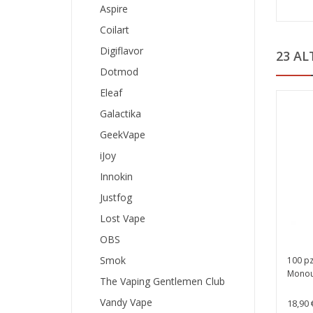
Aspire
Coilart
Digiflavor
23 AL
Dotmod
Eleaf
Galactika
GeekVape
iJoy
Innokin
Justfog
Lost Vape
OBS
Smok
100 pz
Monou
The Vaping Gentlemen Club
Vandy Vape
18,90 