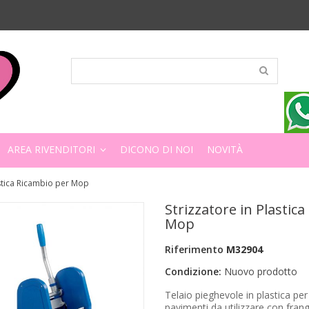
AREA RIVENDITORI
DICONO DI NOI
NOVITÀ
astica Ricambio per Mop
Strizzatore in Plastic
Mop
Riferimento
M32904
Condizione:
Nuovo prodotto
Telaio pieghevole in plastica per 
pavimenti da utilizzare con frang