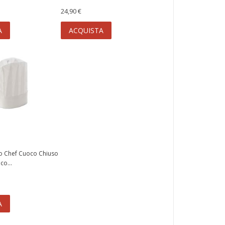
24,90 €
A
ACQUISTA
o Chef Cuoco Chiuso
o...
A