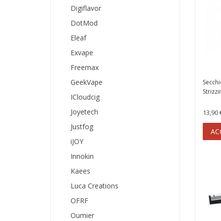
Digiflavor
DotMod
Eleaf
Exvape
Freemax
GeekVape
Secchi
Strizzi
ICloudcig
Joyetech
13,90 
Justfog
AC
iJOY
Innokin
Kaees
Luca Creations
OFRF
Oumier