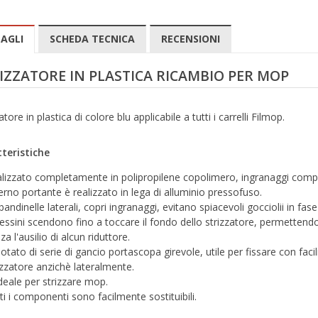
AGLI
SCHEDA TECNICA
RECENSIONI
IZZATORE IN PLASTICA RICAMBIO PER MOP
atore in plastica di colore blu applicabile a tutti i carrelli Filmop.
teristiche
lizzato completamente in polipropilene copolimero, ingranaggi compres
perno portante è realizzato in lega di alluminio pressofuso.
bandinelle laterali, copri ingranaggi, evitano spiacevoli gocciolii in fase 
ressini scendono fino a toccare il fondo dello strizzatore, permettendo 
za l'ausilio di alcun riduttore.
dotato di serie di gancio portascopa girevole, utile per fissare con faci
izzatore anzichè lateralmente.
ideale per strizzare mop.
ti i componenti sono facilmente sostituibili.