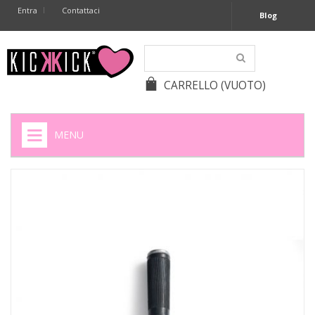
Entra
Contattaci
Blog
CARRELLO
(VUOTO)
MENU
HOME
+
SIGARETTE ELETTRONICHE
+
CAPSULE CAFFÈ
+
BATTERIE APPARECCHI ACUSTICI
+
BATTERIE