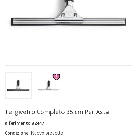
+
PRODOTTI MONOUSO E TNT
+
FORNITURE ESTETICA
+
SEXY SHOP
+
CASA E CUCINA
+
CURA DELLA PERSONA
+
ILLUMINAZIONE
+
FAI DA TE
+
AUTO E MOTO
NOVITÀ
Tergivetro Completo 35 cm Per Asta
PROMOZIONI E COUPON
Riferimento
32447
ARTICOLI IN OFFERTA
Condizione:
Nuovo prodotto