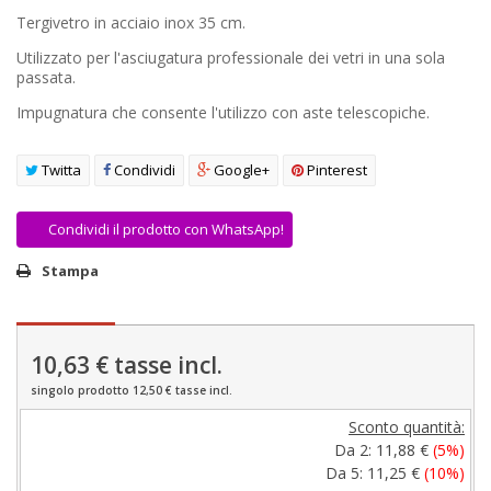
AREA RIVENDITORI
Tergivetro in acciaio inox 35 cm.
Utilizzato per l'asciugatura professionale dei vetri in una sola
DICONO DI NOI
passata.
Impugnatura che consente l'utilizzo con aste telescopiche.
Twitta
Condividi
Google+
Pinterest
Condividi il prodotto con WhatsApp!
Stampa
10,63 €
tasse incl.
singolo prodotto 12,50 € tasse incl.
Sconto quantità:
Da 2:
11,88 €
(5%)
Da 5:
11,25 €
(10%)