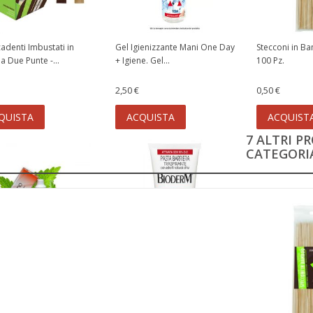
cadenti Imbustati in
Gel Igienizzante Mani One Day
Stecconi in B
a Due Punte -...
+ Igiene. Gel...
100 Pz.
2,50 €
0,50 €
QUISTA
ACQUISTA
ACQUIST
7 ALTRI P
CATEGORIA
ipto Aroma Biofumo
Bioderm Pasta Barriera allo
Zinco 150ml
6,90 €