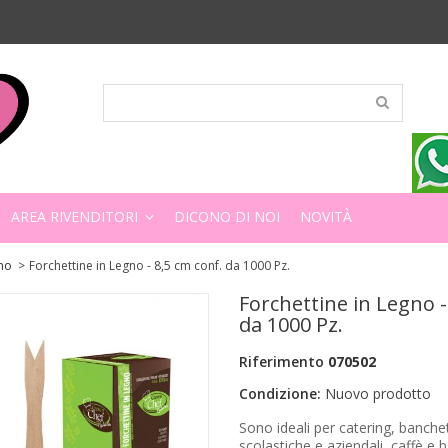
AREA RIVENDITORI
DICONO DI NOI
NOVITÀ
gno
>
Forchettine in Legno - 8,5 cm conf. da 1000 Pz.
Forchettine in Legno -
da 1000 Pz.
Riferimento
070502
Condizione:
Nuovo prodotto
Sono ideali per catering, banche
scolastiche e aziendali, caffè e 