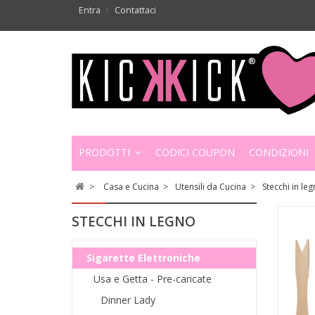
Entra
Contattaci
PRODOTTI
CODICI COUPON
CONDIZIONI
>
Casa e Cucina
>
Utensili da Cucina
>
Stecchi in le
STECCHI IN LEGNO
Sigarette Elettroniche
Usa e Getta - Pre-caricate
Dinner Lady