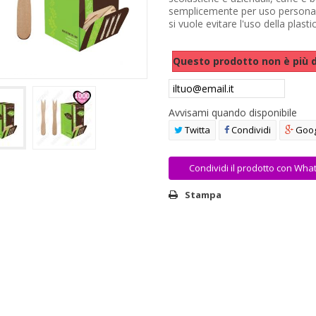
semplicemente per uso personal
si vuole evitare l'uso della plasti
Questo prodotto non è più d
Avvisami quando disponibile
Twitta
Condividi
Goog
Condividi il prodotto con Wha
Stampa