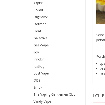
Aspire
Coilart
Digiflavor
Dotmod
Eleaf
Sono 
Galactika
person
GeekVape
iJoy
Forch
Innokin
q
ua
Justfog
pez
Lost Vape
mis
OBS
Smok
The Vaping Gentlemen Club
I CL
Vandy Vape