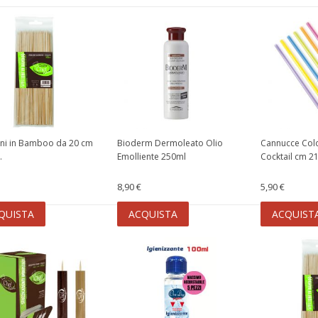
ni in Bamboo da 20 cm
Bioderm Dermoleato Olio
Cannucce Col
.
Emolliente 250ml
Cocktail cm 21
8,90 €
5,90 €
QUISTA
ACQUISTA
ACQUIST