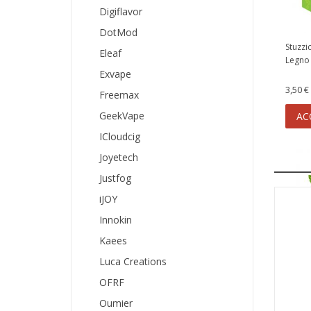
Digiflavor
DotMod
Stuzzi
Eleaf
Legno 
Exvape
3,50 €
Freemax
GeekVape
AC
ICloudcig
Joyetech
Justfog
iJOY
Innokin
Kaees
Luca Creations
Eucal
OFRF
Oumier
4,50 €