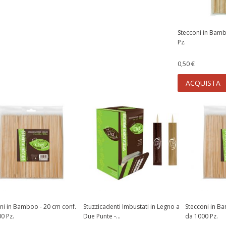
QUISTA
ACQUISTA
Stecconi in Bam
Pz.
0,50 €
ACQUISTA
ni in Bamboo - 20 cm conf.
Stuzzicadenti Imbustati in Legno a
Stecconi in B
0 Pz.
Due Punte -...
da 1000 Pz.