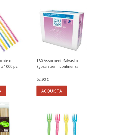
orate da
180 Assorbenti Salvaslip
 x 1000 pz
Egosan per Incontinenza
62,90 €
A
ACQUISTA