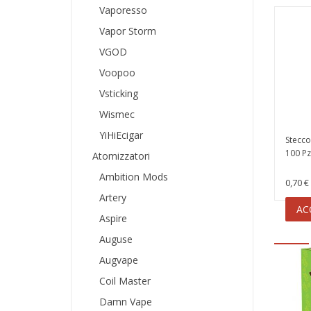
Vaporesso
Vapor Storm
VGOD
Voopoo
Vsticking
Wismec
YiHiEcigar
Stecco
100 Pz
Atomizzatori
Ambition Mods
0,70 €
Artery
AC
Aspire
Auguse
Augvape
Coil Master
Damn Vape