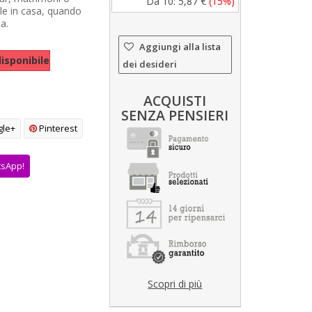
Da 10:
5,87 €
(15%)
e in casa, quando
ca.
Aggiungi alla lista
isponibile
dei desideri
ACQUISTI
SENZA PENSIERI
le+
Pinterest
tsApp!
Scopri di più