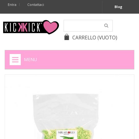
Entra
Contattaci
Blog
CARRELLO
(VUOTO)
MENU
HOME
+
SIGARETTE ELETTRONICHE
+
CAPSULE CAFFÈ
+
BATTERIE APPARECCHI ACUSTICI
+
BATTERIE