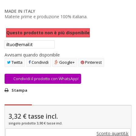
AREA RIVENDITORI
MADE IN ITALY
Materie prime e produzione 100% italiana.
DICONO DI NOI
Questo prodotto non è più disponibile
Avvisami quando disponibile
Twitta
Condividi
Google+
Pinterest
Condividi il prodotto con WhatsApp!
Stampa
3,32 €
tasse incl.
singolo prodotto 3,90 € tasse incl.
Sconto quantità: