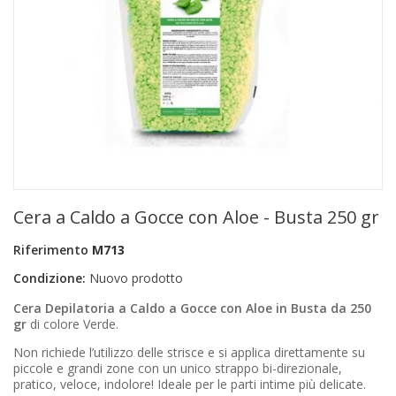
+
PRODOTTI MONOUSO E TNT
+
FORNITURE ESTETICA
+
SEXY SHOP
+
CASA E CUCINA
+
CURA DELLA PERSONA
+
ILLUMINAZIONE
Cera a Caldo a Gocce con Aloe - Busta 250 gr
+
FAI DA TE
Riferimento
M713
+
AUTO E MOTO
Condizione:
Nuovo prodotto
NOVITÀ
Cera Depilatoria a Caldo a Gocce con Aloe in Busta da 250
gr
di colore Verde.
PROMOZIONI E COUPON
Non richiede l’utilizzo delle strisce e si applica direttamente su
piccole e grandi zone con un unico strappo bi-direzionale,
ARTICOLI IN OFFERTA
pratico, veloce, indolore! Ideale per le parti intime più delicate.