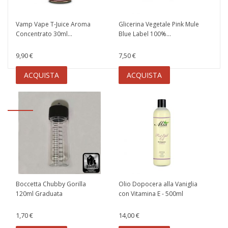
Vamp Vape T-Juice Aroma
Glicerina Vegetale Pink Mule
Concentrato 30ml...
Blue Label 100%...
9,90 €
7,50 €
ACQUISTA
ACQUISTA
Boccetta Chubby Gorilla
Olio Dopocera alla Vaniglia
120ml Graduata
con Vitamina E - 500ml
1,70 €
14,00 €