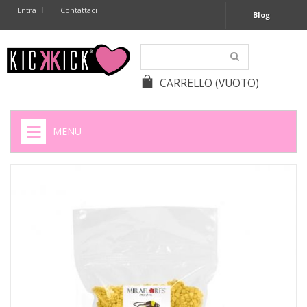
Entra
Contattaci
Blog
CARRELLO
(VUOTO)
MENU
HOME
+
SIGARETTE ELETTRONICHE
+
CAPSULE CAFFÈ
+
BATTERIE APPARECCHI ACUSTICI
+
BATTERIE