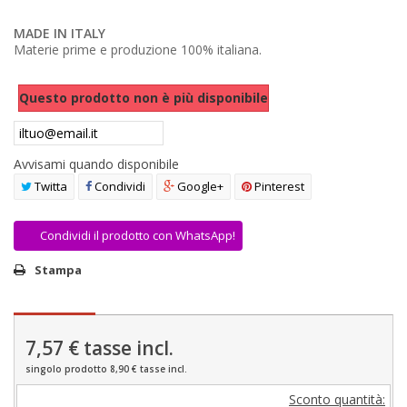
AREA RIVENDITORI
MADE IN ITALY
Materie prime e produzione 100% italiana.
DICONO DI NOI
Questo prodotto non è più disponibile
Avvisami quando disponibile
Twitta
Condividi
Google+
Pinterest
Condividi il prodotto con WhatsApp!
Stampa
7,57 €
tasse incl.
singolo prodotto 8,90 € tasse incl.
Sconto quantità: