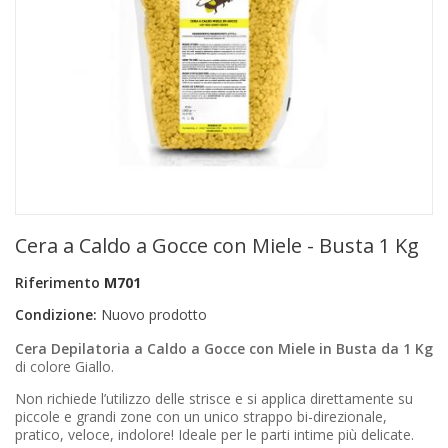
+
PRODOTTI MONOUSO E TNT
+
FORNITURE ESTETICA
+
SEXY SHOP
+
CASA E CUCINA
+
CURA DELLA PERSONA
+
ILLUMINAZIONE
Cera a Caldo a Gocce con Miele - Busta 1 Kg
+
FAI DA TE
Riferimento
M701
+
AUTO E MOTO
Condizione:
Nuovo prodotto
NOVITÀ
Cera Depilatoria a Caldo a Gocce con Miele in Busta da 1 Kg
di colore Giallo.
PROMOZIONI E COUPON
Non richiede l’utilizzo delle strisce e si applica direttamente su
piccole e grandi zone con un unico strappo bi-direzionale,
ARTICOLI IN OFFERTA
pratico, veloce, indolore! Ideale per le parti intime più delicate.