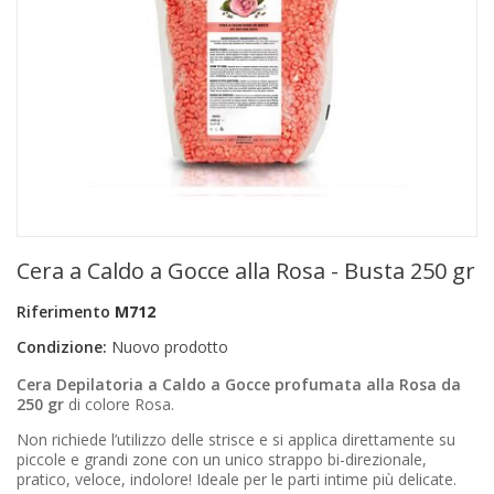
+
PRODOTTI MONOUSO E TNT
+
FORNITURE ESTETICA
+
SEXY SHOP
+
CASA E CUCINA
+
CURA DELLA PERSONA
+
ILLUMINAZIONE
Cera a Caldo a Gocce alla Rosa - Busta 250 gr
+
FAI DA TE
Riferimento
M712
+
AUTO E MOTO
Condizione:
Nuovo prodotto
NOVITÀ
Cera Depilatoria a Caldo a Gocce profumata alla Rosa da
250 gr
di colore Rosa.
PROMOZIONI E COUPON
Non richiede l’utilizzo delle strisce e si applica direttamente su
piccole e grandi zone con un unico strappo bi-direzionale,
ARTICOLI IN OFFERTA
pratico, veloce, indolore! Ideale per le parti intime più delicate.