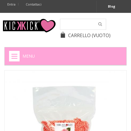
Entra
Contattaci
Blog
CARRELLO
(VUOTO)
MENU
HOME
+
SIGARETTE ELETTRONICHE
+
CAPSULE CAFFÈ
+
BATTERIE APPARECCHI ACUSTICI
+
BATTERIE