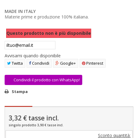
AREA RIVENDITORI
MADE IN ITALY
Materie prime e produzione 100% italiana.
DICONO DI NOI
Questo prodotto non è più disponibile
Avvisami quando disponibile
Twitta
Condividi
Google+
Pinterest
Condividi il prodotto con WhatsApp!
Stampa
3,32 €
tasse incl.
singolo prodotto 3,90 € tasse incl.
Sconto quantità: