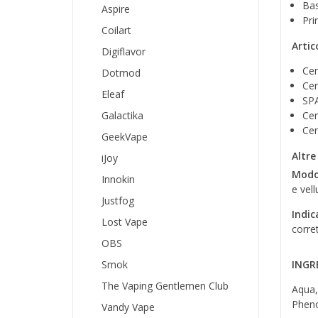
Bas
Aspire
Pri
Coilart
Artic
Digiflavor
Cen
Dotmod
Cen
Eleaf
SP
Galactika
Cen
Cen
GeekVape
Altre
iJoy
Modo
Innokin
e vell
Justfog
Indic
Lost Vape
corre
OBS
Smok
INGRE
The Vaping Gentlemen Club
Aqua,
Pheno
Vandy Vape