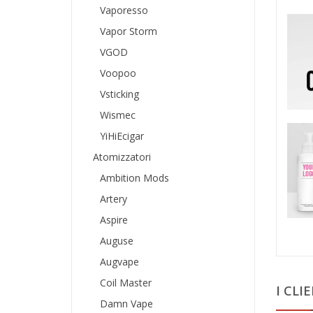
Vaporesso
Vapor Storm
VGOD
Voopoo
Vsticking
Wismec
YiHiEcigar
Atomizzatori
Ambition Mods
Artery
Aspire
Auguse
Augvape
Coil Master
I CL
Damn Vape