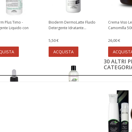
m Plus Timo -
Bioderm DermoLatte Fluido
Crema Viso Le
ente Liquido con
Detergente Idratante...
Camomilla 50
.
5,50 €
26,00 €
QUISTA
ACQUISTA
ACQUIST
30 ALTRI 
CATEGORIA
nghie per Cuticole
Emulsione Dopocera con
 - 15 ml
Mentolo 500 ml