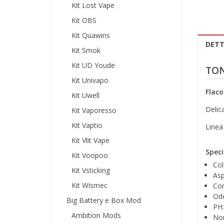
Kit Lost Vape
Kit OBS
Kit Quawins
DETT
Kit Smok
Kit UD Youde
TON
Kit Univapo
Flaco
Kit Uwell
Delica
Kit Vaporesso
Kit Vaptio
Linea
Kit Vlit Vape
Speci
Kit Voopoo
Col
Kit Vsticking
Asp
Kit Wismec
Con
Odo
Big Battery e Box Mod
PH:
Ambition Mods
Non