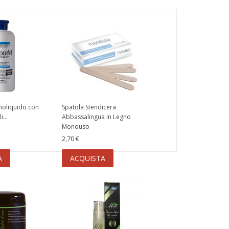
oliquido con
Spatola Stendicera
i...
Abbassalingua in Legno
Monouso
2,70 €
A
ACQUISTA