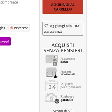
ici" creata
AGGIUNGI AL
.
CARRELLO
Aggiungi alla lista
le+
Pinterest
dei desideri
tsApp!
ACQUISTI
SENZA PENSIERI
Scopri di più