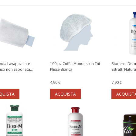
ola Lavapaziente
100 pz Cuffia Monouso in Tnt
Bioderm Derm
so non Saponata...
Plissè Bianca
Estratti Natural
4,90 €
7,90 €
QUISTA
ACQUISTA
ACQUIST