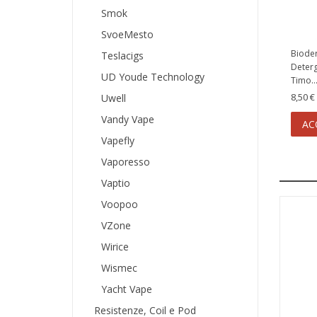
Smok
SvoeMesto
Bioder
Teslacigs
Deterg
UD Youde Technology
Timo..
8,50 €
Uwell
Vandy Vape
AC
Vapefly
Vaporesso
Vaptio
Voopoo
VZone
Wirice
Wismec
Olio U
Yacht Vape
Papaya
Resistenze, Coil e Pod