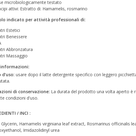
e microbiologicamente testato
ncipi attivi: Estratto di: Hamamelis, rosmarino
olo indicato per attività professionali di:
tri Estetici
tri Benessere
A
tri Abbronzatura
tri Massaggio
 informazioni:
 d’uso:
usare dopo il latte detergente specifico con leggero picchiett
utata.
azioni di conservazione:
La durata del prodotto una volta aperto è ri
tte condizioni d'uso.
DIENTI / INCI :
 Glycerin, Hamamelis virginiana leaf extract, Rosmarinus officinalis l
xyethanol, Imidazolidinyl urea