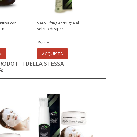
nitiva con
Siero Lifting Antirughe al
0 ml
Veleno di Vipera -...
29,00 €
A
ACQUISTA
PRODOTTI DELLA STESSA
: