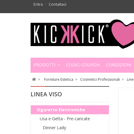
Entra
Contattaci
PRODOTTI
CODICI COUPON
CONDIZIONI
>
Forniture Estetica
>
Cosmetici Professionali
>
Line
LINEA VISO
Sigarette Elettroniche
Usa e Getta - Pre-caricate
Dinner Lady