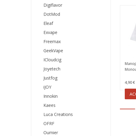
Digiflavor
DotMod
Eleaf
Exvape
Freemax
GeekVape
ICloudcig
Manop
Joyetech
Monou
Justfog
4,90 €
iJOY
AC
Innokin
Kaees
Luca Creations
OFRF
Oumier