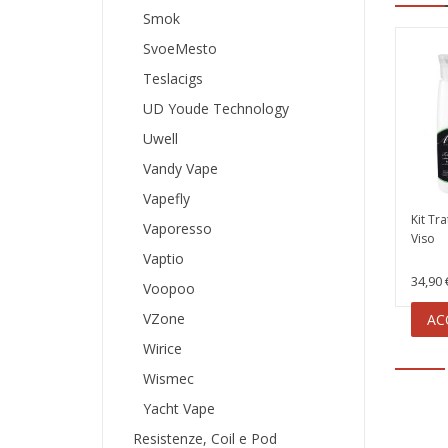
Smok
SvoeMesto
Teslacigs
UD Youde Technology
Uwell
Vandy Vape
Vapefly
Kit Tr
Vaporesso
Viso
Vaptio
34,90 
Voopoo
VZone
AC
Wirice
Wismec
Yacht Vape
Resistenze, Coil e Pod