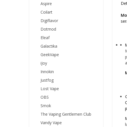
Det
Aspire
Coilart
Mo
Digiflavor
ser
Dotmod
Eleaf
Galactika
M
GeekVape
p
a
iJoy
Innokin
Justfog
Lost Vape
OBS
C
Smok
p
The Vaping Gentlemen Club
Vandy Vape
l