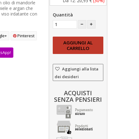
Da 12:
20,93 €
(30%)
n olio di mandorle
miele e argan che
 viso irdatante con
Quantità
le+
Pinterest
AGGIUNGI AL
CARRELLO
tsApp!
Aggiungi alla lista
dei desideri
ACQUISTI
SENZA PENSIERI