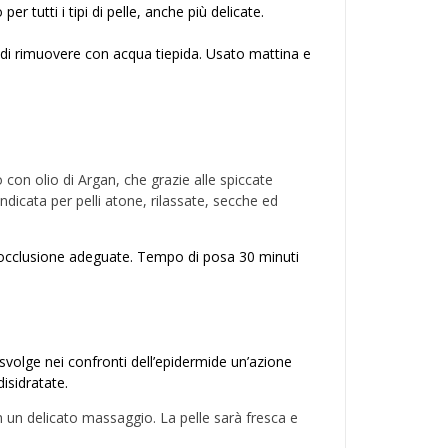
r tutti i tipi di pelle, anche più delicate.
ndi rimuovere con acqua tiepida. Usato mattina e
on olio di Argan, che grazie alle spiccate
 indicata per pelli atone, rilassate, secche ed
i occlusione adeguate. Tempo di posa 30 minuti
 svolge nei confronti dell’epidermide un’azione
disidratate.
n un delicato massaggio. La pelle sarà fresca e