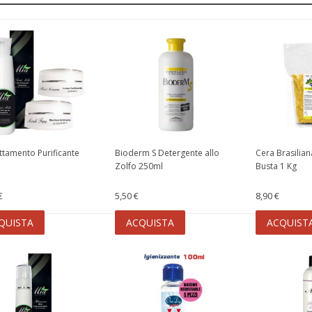
attamento Purificante
Bioderm S Detergente allo
Cera Brasilian
Zolfo 250ml
Busta 1 Kg
€
5,50 €
8,90 €
QUISTA
ACQUISTA
ACQUIST