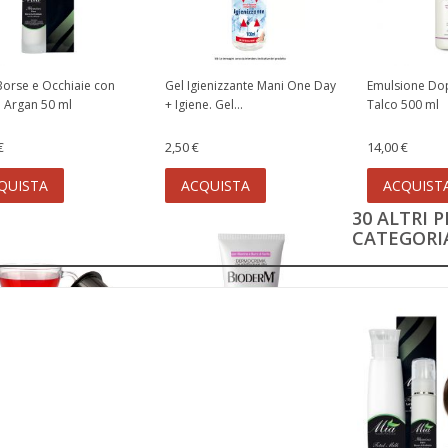
Borse e Occhiaie con
Gel Igienizzante Mani One Day
Emulsione Do
i Argan 50 ml
+ Igiene. Gel...
Talco 500 ml
€
2,50 €
14,00 €
QUISTA
ACQUISTA
ACQUIST
30 ALTRI 
CATEGORIA
ana ai Frutti di Bosco
Bioderm Dermocrema con
bili...
Vitamine e Burro di...