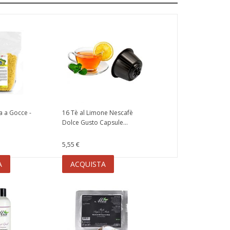
a a Gocce -
16 Tè al Limone Nescafè
Dolce Gusto Capsule...
5,55 €
A
ACQUISTA