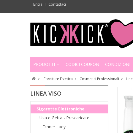
Entra
Contattaci
PRODOTTI
CODICI COUPON
CONDIZIONI
>
Forniture Estetica
>
Cosmetici Professionali
>
Line
LINEA VISO
Sigarette Elettroniche
Usa e Getta - Pre-caricate
Dinner Lady