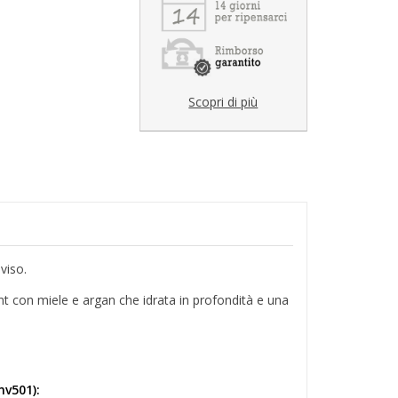
Scopri di più
viso.
nt con miele e argan che idrata in profondità e una
v501):