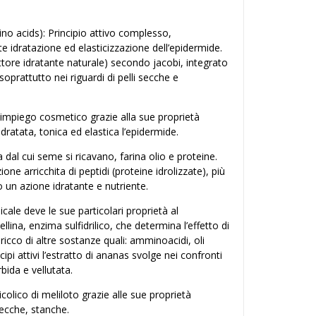
no acids): Principio attivo complesso,
e idratazione ed elasticizzazione dell’epidermide.
tore idratante naturale) secondo jacobi, integrato
oprattutto nei riguardi di pelli secche e
o impiego cosmetico grazie alla sue proprietà
ratata, tonica ed elastica l’epidermide.
dal cui seme si ricavano, farina olio e proteine.
e arricchita di peptidi (proteine idrolizzate), più
o un azione idratante e nutriente.
cale deve le sue particolari proprietà al
ellina, enzima sulfidrilico, che determina l’effetto di
 ricco di altre sostanze quali: amminoacidi, oli
ipi attivi l’estratto di ananas svolge nei confronti
ida e vellutata.
licolico di meliloto grazie alle sue proprietà
secche, stanche.