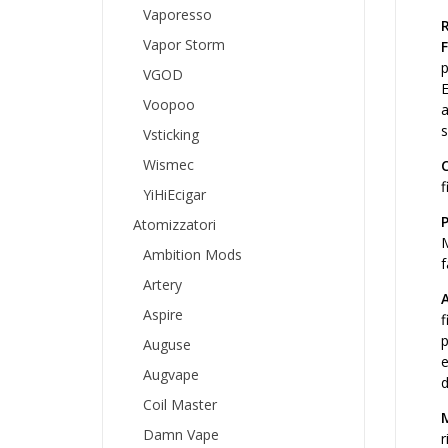
Vaporesso
R
Vapor Storm
F
p
VGOD
E
Voopoo
a
s
Vsticking
Wismec
f
YiHiEcigar
P
Atomizzatori
M
Ambition Mods
f
Artery
A
Aspire
f
p
Auguse
e
Augvape
d
Coil Master
M
Damn Vape
r