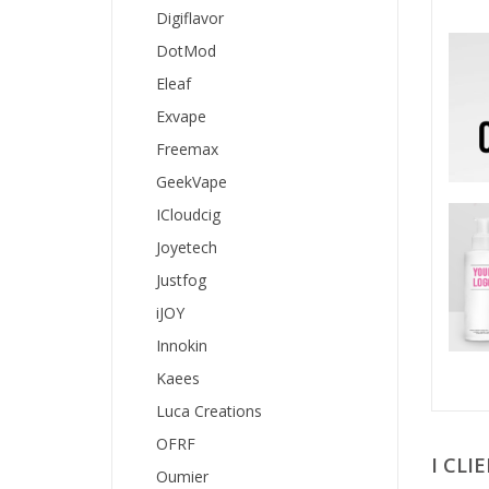
Digiflavor
DotMod
Eleaf
Exvape
Freemax
GeekVape
ICloudcig
Joyetech
Justfog
iJOY
Innokin
Kaees
Luca Creations
OFRF
I CL
Oumier