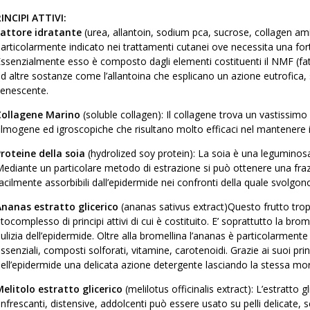
INCIPI ATTIVI:
attore idratante
(urea, allantoin, sodium pca, sucrose, collagen ami
articolarmente indicato nei trattamenti cutanei ove necessita una fort
ssenzialmente esso è composto dagli elementi costituenti il NMF (fat
d altre sostanze come l’allantoina che esplicano un azione eutrofica, s
enescente.
Collagene Marino
(soluble collagen): Il collagene trova un vastissim
ilmogene ed igroscopiche che risultano molto efficaci nel mantenere id
roteine della soia
(hydrolized soy protein): La soia è una leguminosa 
ediante un particolare metodo di estrazione si può ottenere una frazion
acilmente assorbibili dall’epidermide nei confronti della quale svolgon
nanas estratto glicerico
(ananas sativus extract)Questo frutto tropi
itocomplesso di principi attivi di cui è costituito. E’ soprattutto la brom
ulizia dell’epidermide. Oltre alla bromellina l’ananas è particolarmente
ssenziali, composti solforati, vitamine, carotenoidi. Grazie ai suoi princ
ell’epidermide una delicata azione detergente lasciando la stessa morb
elitolo estratto glicerico
(melilotus officinalis extract): L’estratto g
infrescanti, distensive, addolcenti può essere usato su pelli delicate, 