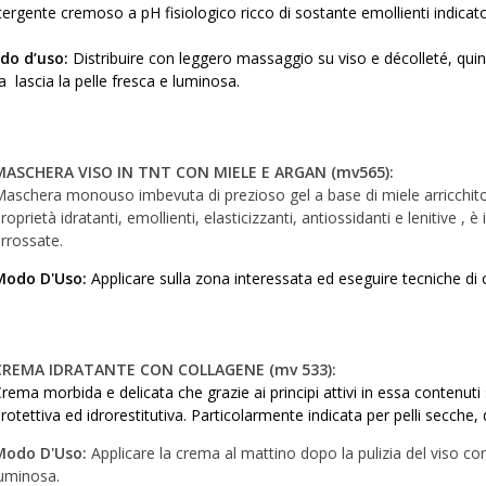
ergente cremoso a pH fisiologico ricco di sostante emollienti indicato pe
do d’uso:
Distribuire con leggero massaggio su viso e décolleté, qui
a lascia la pelle fresca e luminosa.
MASCHERA VISO IN TNT CON MIELE E ARGAN (mv565):
aschera monouso imbevuta di prezioso gel a base di miele arricchito c
roprietà idratanti, emollienti, elasticizzanti, antiossidanti e lenitive , è
rrossate.
Modo D'Uso:
Applicare sulla zona interessata ed eseguire tecniche d
CREMA IDRATANTE CON COLLAGENE (mv 533):
rema morbida e delicata che grazie ai principi attivi in essa contenuti
rotettiva ed idrorestitutiva. Particolarmente indicata per pelli secche, 
Modo D'Uso:
Applicare la crema al mattino dopo la pulizia del viso co
uminosa.