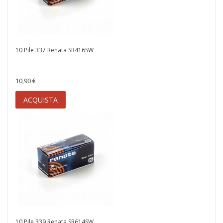
10 Pile 337 Renata SR416SW
10,90 €
ACQUISTA
10 Pile 339 Renata SR614SW