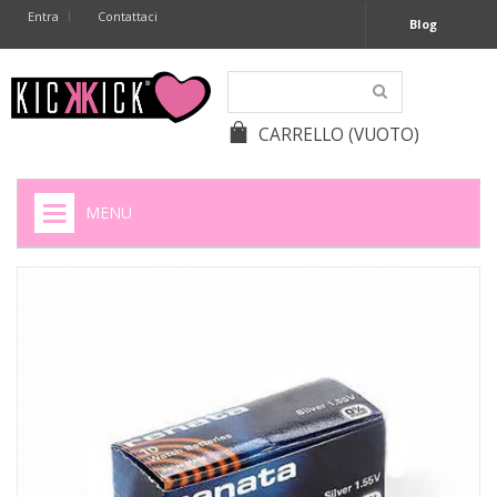
Entra
Contattaci
Blog
CARRELLO
(VUOTO)
MENU
HOME
+
SIGARETTE ELETTRONICHE
+
CAPSULE CAFFÈ
+
BATTERIE APPARECCHI ACUSTICI
+
BATTERIE