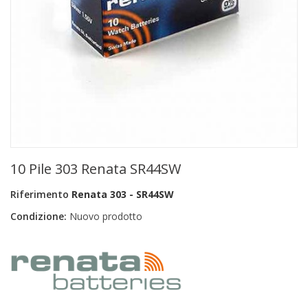
+
PRODOTTI MONOUSO E TNT
+
FORNITURE ESTETICA
+
SEXY SHOP
+
CASA E CUCINA
+
CURA DELLA PERSONA
+
ILLUMINAZIONE
10 Pile 303 Renata SR44SW
+
FAI DA TE
Riferimento
Renata 303 - SR44SW
+
AUTO E MOTO
Condizione:
Nuovo prodotto
NOVITÀ
PROMOZIONI E COUPON
ARTICOLI IN OFFERTA