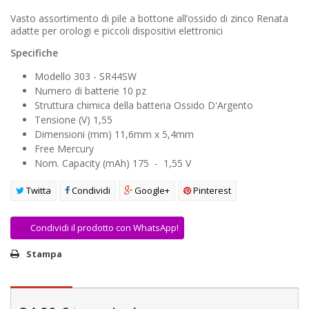
AREA RIVENDITORI
Vasto assortimento di pile a bottone all’ossido di zinco Renata
adatte per orologi e piccoli dispositivi elettronici
DICONO DI NOI
Specifiche
Modello 303 - SR44SW
Numero di batterie 10 pz
Struttura chimica della batteria Ossido D'Argento
Tensione (V) 1,55
Dimensioni (mm) 11,6mm x 5,4mm
Free Mercury
Nom. Capacity (mAh) 175 - 1,55 V
Twitta
Condividi
Google+
Pinterest
Condividi il prodotto con WhatsApp!
Stampa