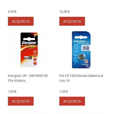
0,70 €
12,90 €
ACQUISTA
ACQUISTA
Energizer LR1 - E90 MN9100
Pile CR 1620 Renata Batteria al
Pila Alcalina...
Litio 3V
1,50 €
1,30 €
ACQUISTA
ACQUISTA