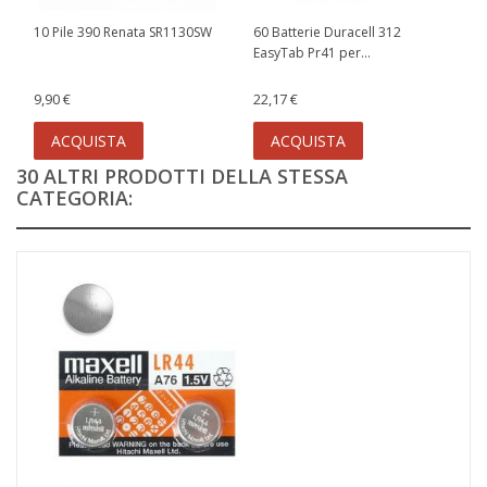
10 Pile 390 Renata SR1130SW
60 Batterie Duracell 312
EasyTab Pr41 per...
9,90 €
22,17 €
ACQUISTA
ACQUISTA
30 ALTRI PRODOTTI DELLA STESSA
CATEGORIA: