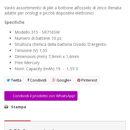
AREA RIVENDITORI
Vasto assortimento di pile a bottone all’ossido di zinco Renata
adatte per orologi e piccoli dispositivi elettronici
DICONO DI NOI
Specifiche
Modello 315 - SR716SW
Numero di batterie 10 pz
Struttura chimica della batteria Ossido D'Argento
Tensione (V) 1,55
Dimensioni (mm) 7,9mm x 1,6mm
Free Mercury
Nom. Capacity (mAh) 19 - 1,55 V
Twitta
Condividi
Google+
Pinterest
Condividi il prodotto con WhatsApp!
Stampa