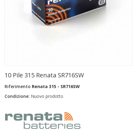
+
PRODOTTI MONOUSO E TNT
+
FORNITURE ESTETICA
+
SEXY SHOP
+
CASA E CUCINA
+
CURA DELLA PERSONA
+
ILLUMINAZIONE
10 Pile 315 Renata SR716SW
+
FAI DA TE
Riferimento
Renata 315 - SR716SW
+
AUTO E MOTO
Condizione:
Nuovo prodotto
NOVITÀ
PROMOZIONI E COUPON
ARTICOLI IN OFFERTA