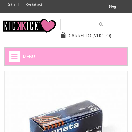
Entra
Contattaci
Blog
CARRELLO
(VUOTO)
MENU
HOME
+
SIGARETTE ELETTRONICHE
+
CAPSULE CAFFÈ
+
BATTERIE APPARECCHI ACUSTICI
+
BATTERIE