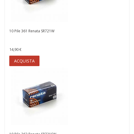
10 Pile 361 Renata SR721W
14,90 €
ACQUISTA