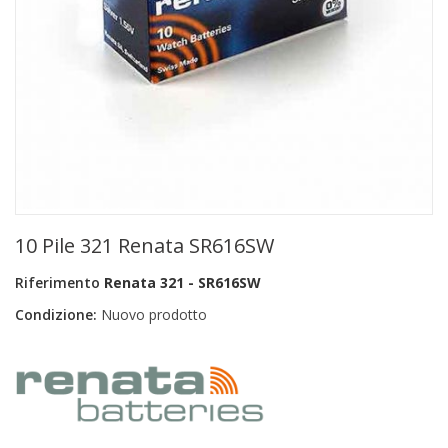
+
PRODOTTI MONOUSO E TNT
+
FORNITURE ESTETICA
+
SEXY SHOP
+
CASA E CUCINA
+
CURA DELLA PERSONA
+
ILLUMINAZIONE
10 Pile 321 Renata SR616SW
+
FAI DA TE
Riferimento
Renata 321 - SR616SW
+
AUTO E MOTO
Condizione:
Nuovo prodotto
NOVITÀ
PROMOZIONI E COUPON
ARTICOLI IN OFFERTA