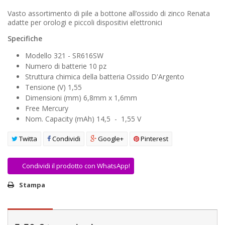
AREA RIVENDITORI
Vasto assortimento di pile a bottone all’ossido di zinco Renata
adatte per orologi e piccoli dispositivi elettronici
DICONO DI NOI
Specifiche
Modello 321 - SR616SW
Numero di batterie 10 pz
Struttura chimica della batteria Ossido D'Argento
Tensione (V) 1,55
Dimensioni (mm) 6,8mm x 1,6mm
Free Mercury
Nom. Capacity (mAh) 14,5 - 1,55 V
Twitta
Condividi
Google+
Pinterest
Condividi il prodotto con WhatsApp!
Stampa