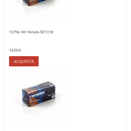
10 Pile 361 Renata SR721W
14,90 €
ACQUISTA