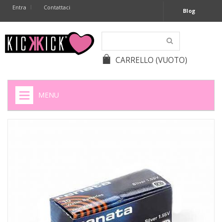
Entra
Contattaci
Blog
CARRELLO
(VUOTO)
MENU
HOME
+
SIGARETTE ELETTRONICHE
+
CAPSULE CAFFÈ
+
BATTERIE APPARECCHI ACUSTICI
+
BATTERIE