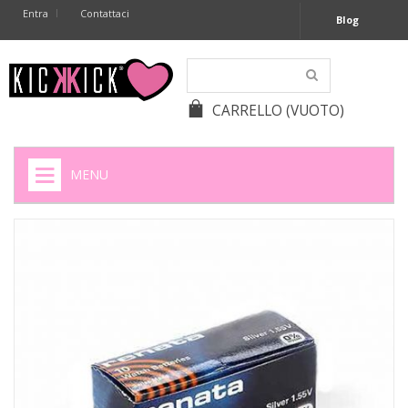
Entra
Contattaci
Blog
CARRELLO
(VUOTO)
MENU
HOME
+
SIGARETTE ELETTRONICHE
+
CAPSULE CAFFÈ
+
BATTERIE APPARECCHI ACUSTICI
+
BATTERIE