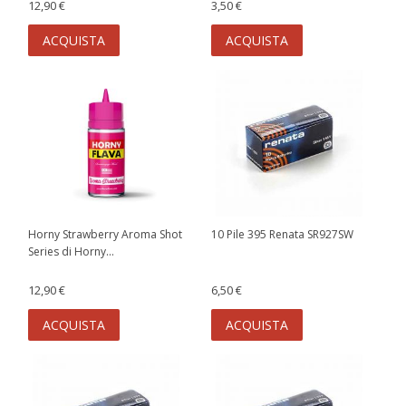
12,90 €
3,50 €
ACQUISTA
ACQUISTA
Horny Strawberry Aroma Shot
10 Pile 395 Renata SR927SW
Series di Horny...
12,90 €
6,50 €
ACQUISTA
ACQUISTA