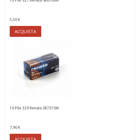
10 Pile 321 Renata SR616SW
5,50 €
ACQUISTA
10 Pile 329 Renata SR731SW
7,90 €
ACQUISTA