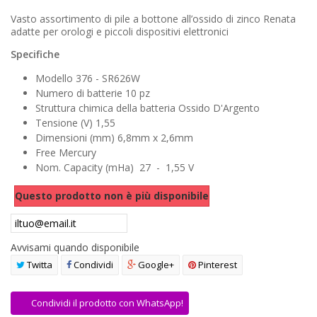
AREA RIVENDITORI
Vasto assortimento di pile a bottone all’ossido di zinco Renata
adatte per orologi e piccoli dispositivi elettronici
DICONO DI NOI
Specifiche
Modello 376 - SR626W
Numero di batterie 10 pz
Struttura chimica della batteria Ossido D'Argento
Tensione (V) 1,55
Dimensioni (mm) 6,8mm x 2,6mm
Free Mercury
Nom. Capacity (mHa) 27 - 1,55 V
Questo prodotto non è più disponibile
Avvisami quando disponibile
Twitta
Condividi
Google+
Pinterest
Condividi il prodotto con WhatsApp!