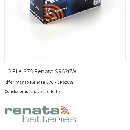
+
PRODOTTI MONOUSO E TNT
+
FORNITURE ESTETICA
+
SEXY SHOP
+
CASA E CUCINA
+
CURA DELLA PERSONA
+
ILLUMINAZIONE
10 Pile 376 Renata SR626W
+
FAI DA TE
Riferimento
Renata 376 - SR626W
+
AUTO E MOTO
Condizione:
Nuovo prodotto
NOVITÀ
PROMOZIONI E COUPON
ARTICOLI IN OFFERTA